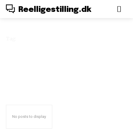
Reelligestilling.dk
Tag:
reproduktion
No posts to display