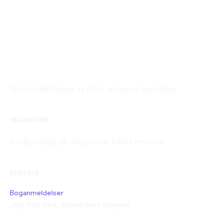
Reelligestilling.dk
Nyheder, holdninger og debat om køn og ligestilling.
REDAKTION
Reelligestilling.dk redigeres af Tobias Petersen.
SENESTE
Boganmeldelser
Jeg tror ikke, Bjarne blev klogere