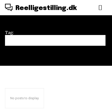
Reelligestilling.dk
Tag:
Sabrine Ebbersmeyer
No posts to display