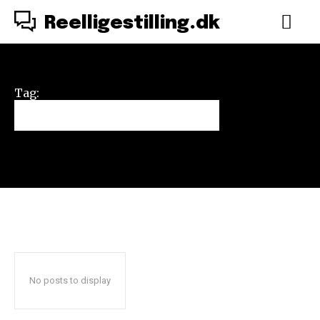
Reelligestilling.dk
Tag:
The Sisterhood
No posts to display