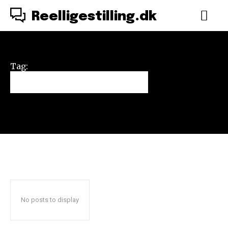
Reelligestilling.dk
Tag:
til-intet-gøres
No posts to display