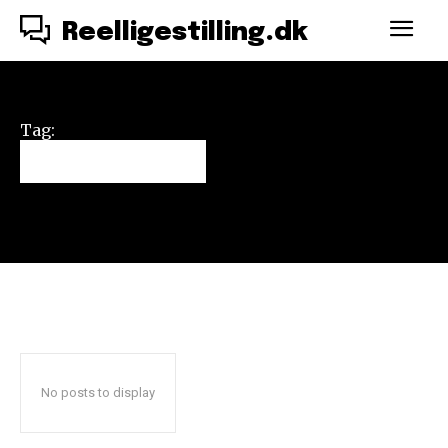
Reelligestilling.dk
Tag:
Tine Høeg
No posts to display