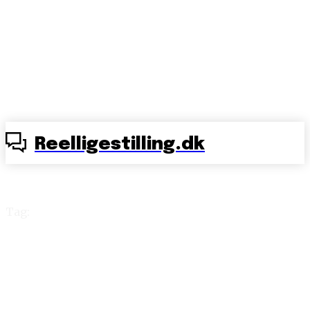
Reelligestilling.dk
Tag:
toiletter