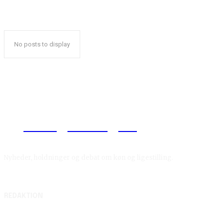
No posts to display
Reelligestilling.dk
Nyheder, holdninger og debat om køn og ligestilling.
REDAKTION