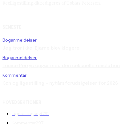
Reelligestilling.dk redigeres af Tobias Petersen.
SENESTE
Boganmeldelser
Jeg tror ikke, Bjarne blev klogere
Boganmeldelser
Louise Perrys opgør med den seksuelle revolution
Kommentar
Køn og ligestilling – nytårsforudsigelser for 2026
HOVEDSEKTIONER
Ligestillingsnyt
791
Kommentar
297