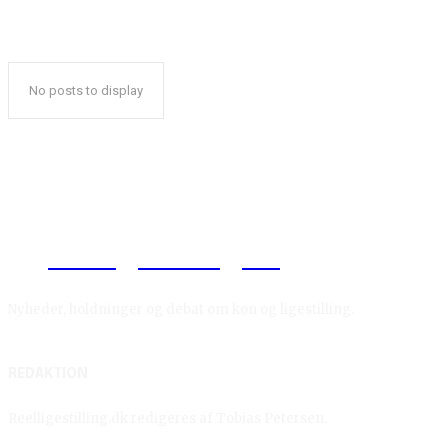
No posts to display
Reelligestilling.dk
Nyheder, holdninger og debat om køn og ligestilling.
REDAKTION
Reelligestilling.dk redigeres af Tobias Petersen.