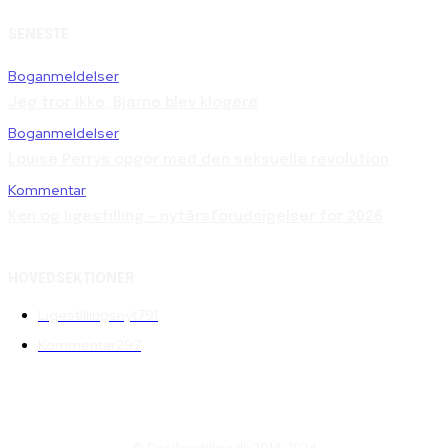
SENESTE
Boganmeldelser
Jeg tror ikke, Bjarne blev klogere
Boganmeldelser
Louise Perrys opgør med den seksuelle revolution
Kommentar
Køn og ligestilling – nytårsforudsigelser for 2026
HOVEDSEKTIONER
Ligestillingsnyt
791
Kommentar
297