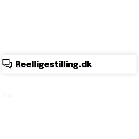
Reelligestilling.dk
Tag:
Waw-effekten