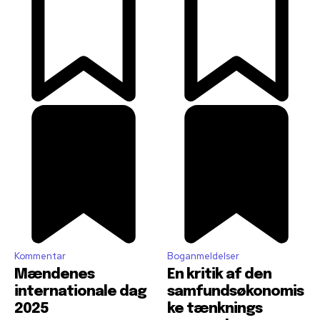
Kommentar
Boganmeldelser
Mændenes
En kritik af den
internationale dag
samfundsøkonomis
2025
ke tænknings