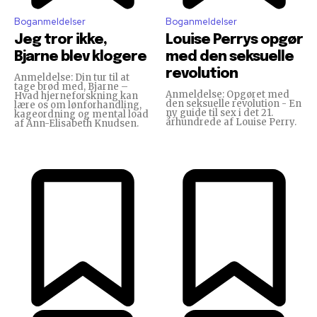
Boganmeldelser
Boganmeldelser
Jeg tror ikke,
Louise Perrys opgør
Bjarne blev klogere
med den seksuelle
revolution
Anmeldelse: Din tur til at
tage brød med, Bjarne –
Anmeldelse: Opgøret med
Hvad hjerneforskning kan
den seksuelle revolution - En
lære os om lønforhandling,
ny guide til sex i det 21.
kageordning og mental load
århundrede af Louise Perry.
af Ann-Elisabeth Knudsen.