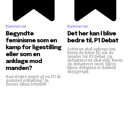
Kommentar
Kommentar
Begyndte
Det her kan I blive
feminisme som en
bedre til, P1 Debat
kamp for ligestilling
Lytterne skal oplyses om,
hvem de lytter til, når de
eller som en
tænder for P1 Debat. Og
debattørerne skal vide, hvem
anklage mod
de debatterer med. Ellers
manden?
bliver debatten et dobbelt
skyggespil.
Kan vi lære noget af en 177 år
gammel erklæring? Ja,
mener Allan Schmidt.
Reelligestilling.dk