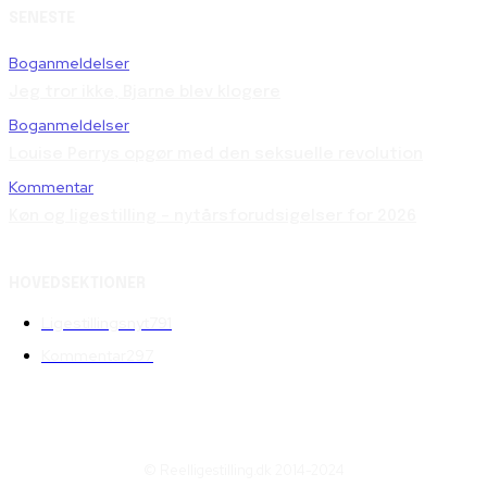
SENESTE
Boganmeldelser
Jeg tror ikke, Bjarne blev klogere
Boganmeldelser
Louise Perrys opgør med den seksuelle revolution
Kommentar
Køn og ligestilling – nytårsforudsigelser for 2026
HOVEDSEKTIONER
Ligestillingsnyt
791
Kommentar
297
© Reelligestilling.dk 2014-2024