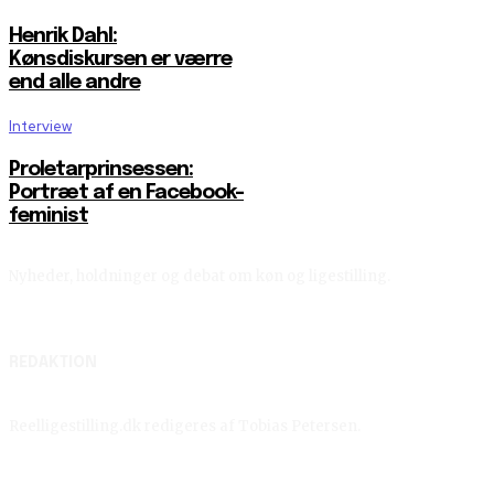
Henrik Dahl:
Kønsdiskursen er værre
end alle andre
Interview
Proletarprinsessen:
Portræt af en Facebook-
feminist
Nyheder, holdninger og debat om køn og ligestilling.
REDAKTION
Reelligestilling.dk redigeres af Tobias Petersen.