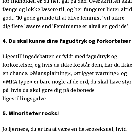
for indholdet, er du helt gal på den. Overskriften skal
fænge og lokke læsere til, og her fungerer lister altid
godt. ’10 gode grunde til at blive feminist’ vil sikre
dig flere læsere end ‘Feminisme er altså en god ide’.
4. Du skal kunne dine fagudtryk og forkortelser
Ligestillingsdebatten er fyldt med fagudtryk og
forkortelser, og hvis du ikke forstår dem, har du ikke
en chance. »Mansplaining«, »trigger warning« og
»MRA-type« er bare nogle af de ord, du skal have styr
på, hvis du skal gøre dig på de bonede
ligestillingsgulve.
5. Minoriteter rocks!
Jo fjernere, du er fra at være en heteroseksuel, hvid