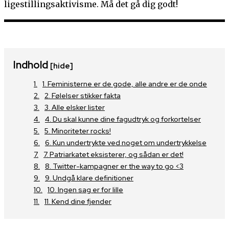
ligestillingsaktivisme. Må det gå dig godt!
Indhold
[hide]
1. Feministerne er de gode, alle andre er de onde
2. Følelser stikker fakta
3. Alle elsker lister
4. Du skal kunne dine fagudtryk og forkortelser
5. Minoriteter rocks!
6. Kun undertrykte ved noget om undertrykkelse
7. Patriarkatet eksisterer, og sådan er det!
8. Twitter-kampagner er the way to go <3
9. Undgå klare definitioner
10. Ingen sag er for lille
11. Kend dine fjender