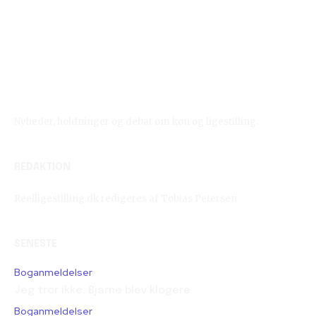
Reelligestilling.dk
Nyheder, holdninger og debat om køn og ligestilling.
REDAKTION
Reelligestilling.dk redigeres af Tobias Petersen.
SENESTE
Boganmeldelser
Jeg tror ikke, Bjarne blev klogere
Boganmeldelser