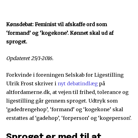
Kønsdebat: Feminist vil afskaffe ord som
‘formand’ og ‘kogekone’. Kønnet skal ud af
sproget.
Opdateret 25/1-2016.
Forkvinde i foreningen Selskab for Ligestilling
Ulrik Frost skriver i
nyt debatindlæg
på
altfordamerne.dk, at vejen til frihed, tolerance og
ligestilling går gennem sproget. Udtryk som
‘gadedrengehop’, ‘formand’ og ‘kogekone’ skal
erstattes af ‘gadehop’, ‘forperson’ og ‘kogeperson’.
Sproget er med til at