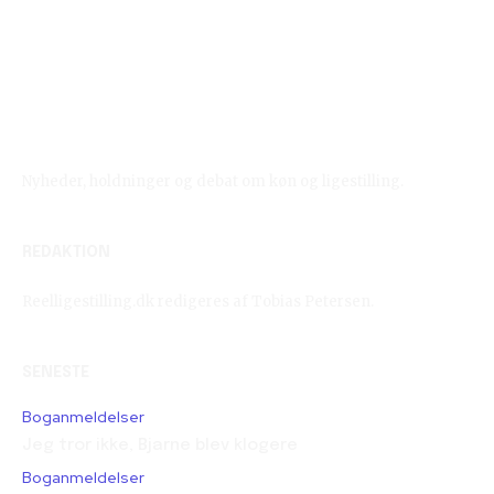
Reelligestilling.dk
Nyheder, holdninger og debat om køn og ligestilling.
REDAKTION
Reelligestilling.dk redigeres af Tobias Petersen.
SENESTE
Boganmeldelser
Jeg tror ikke, Bjarne blev klogere
Boganmeldelser