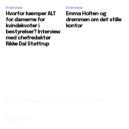
Interview
Interview
Hvorfor kæmper ALT
Emma Holten og
for damerne for
drømmen om det stille
kvindekvoter i
kontor
bestyrelser? Interview
med chefredaktør
Rikke Dal Støttrup
Reelligestilling.dk
Nyheder, holdninger og debat om køn og ligestilling.
REDAKTION