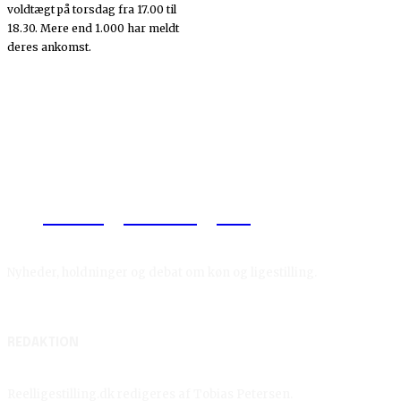
voldtægt på torsdag fra 17.00 til
18.30. Mere end 1.000 har meldt
deres ankomst.
Reelligestilling.dk
Nyheder, holdninger og debat om køn og ligestilling.
REDAKTION
Reelligestilling.dk redigeres af Tobias Petersen.