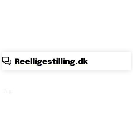
Reelligestilling.dk
Tag:
København