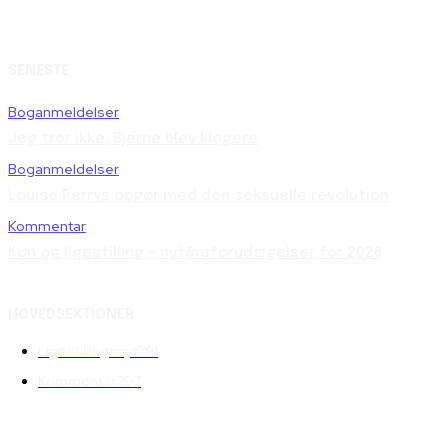
SENESTE
Boganmeldelser
Jeg tror ikke, Bjarne blev klogere
Boganmeldelser
Louise Perrys opgør med den seksuelle revolution
Kommentar
Køn og ligestilling – nytårsforudsigelser for 2026
HOVEDSEKTIONER
Ligestillingsnyt
791
Kommentar
297