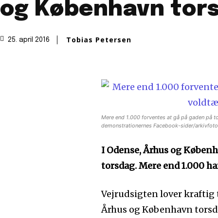
og København tor
Tobias Petersen
25. april 2016
Mere end 1.000 forventes at gå på gaden på t
demonstrationernes Facebook-sider/arkivfoto
I Odense, Århus og Køben
torsdag. Mere end 1.000 h
Vejrudsigten lover kraftig
Århus og København torsd