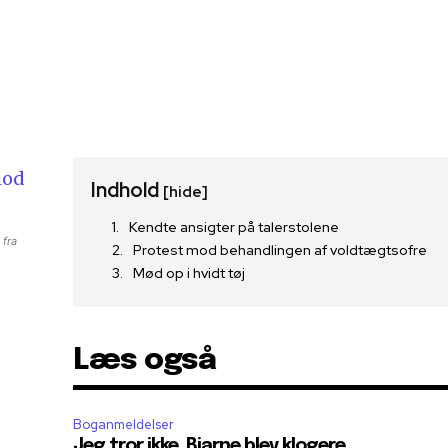
Indhold
[hide]
Kendte ansigter på talerstolene
 fra
Protest mod behandlingen af voldtægtsofre
Mød op i hvidt tøj
Læs også
Boganmeldelser
Jeg tror ikke, Bjarne blev klogere