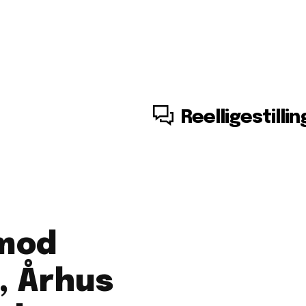
10. august, 2026
Reelligestillin
mod
, Århus