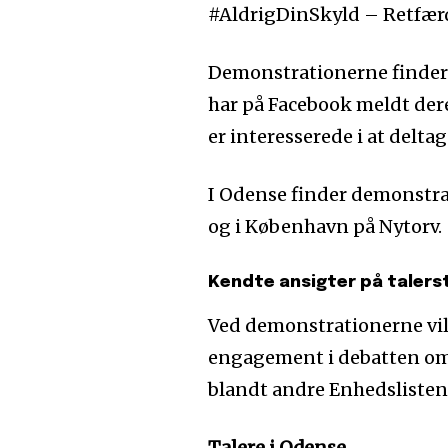
#AldrigDinSkyld – Retfærd
Demonstrationerne finder st
har på Facebook meldt dere
er interesserede i at deltag
I Odense finder demonstra
og i København på Nytorv.
Kendte ansigter på talers
Ved demonstrationerne vil 
engagement i debatten om v
blandt andre Enhedslistens
Talere i Odense