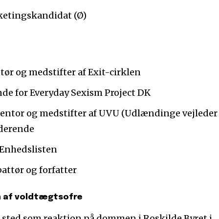
lketingskandidat (Ø)
ør og medstifter af Exit-cirklen
nde for Everyday Sexism Project DK
entor og medstifter af UVU (Udlændinge vejleder
derende
 Enhedslisten
attør og forfatter
 af voldtægtsofre
sted som reaktion på dommen i Roskilde Byret i