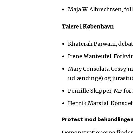
Maja W. Albrechtsen, fo
Talere i København
Khaterah Parwani, debatt
Irene Manteufel, Forkvi
Mary Consolata Cossy, m
udlændinge) og jurastu
Pernille Skipper, MF for
Henrik Marstal, Kønsdeb
Protest mod behandlingen
Demonstrationerne finder 