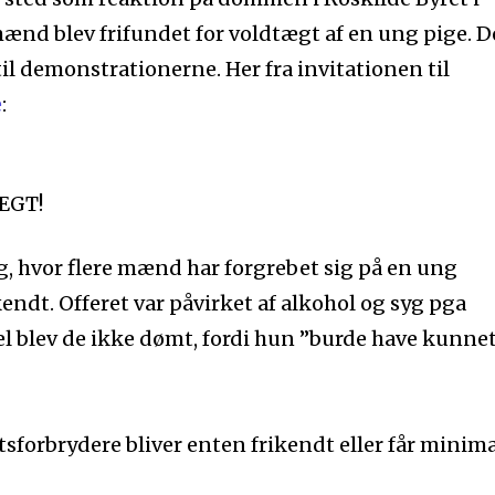
mænd blev frifundet for voldtægt af en ung pige. D
il demonstrationerne. Her fra invitationen til
e
:
ÆGT!
sag, hvor flere mænd har forgrebet sig på en ung
kendt. Offeret var påvirket af alkohol og syg pga
el blev de ikke dømt, fordi hun ”burde have kunne
gtsforbrydere bliver enten frikendt eller får minim