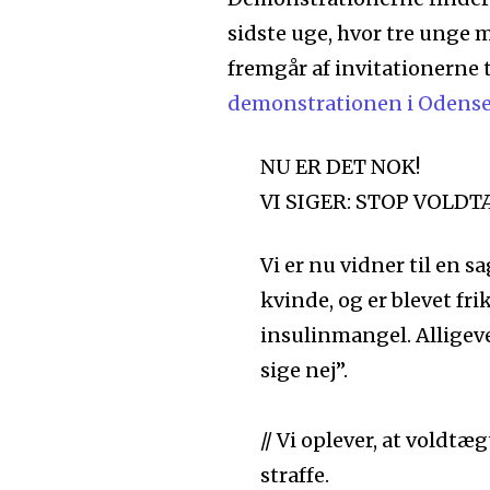
sidste uge, hvor tre unge 
fremgår af invitationerne t
demonstrationen i Odens
NU ER DET NOK!
VI SIGER: STOP VOLDT
Vi er nu vidner til en 
kvinde, og er blevet fri
insulinmangel. Alligev
sige nej”.
// Vi oplever, at voldtæ
straffe.