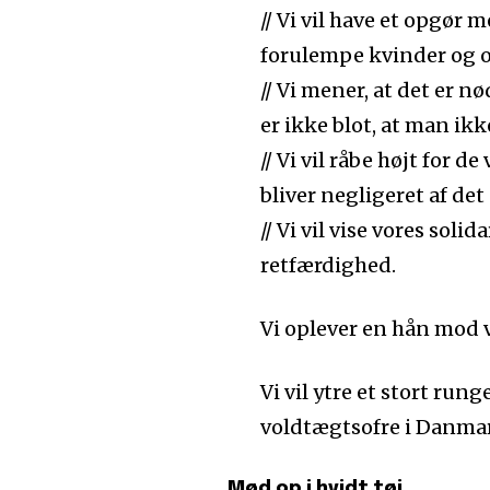
// Vi vil have et opgør
forulempe kvinder og of
// Vi mener, at det er
er ikke blot, at man ikk
// Vi vil råbe højt for 
bliver negligeret af de
// Vi vil vise vores so
retfærdighed.
Vi oplever en hån mod 
Vi vil ytre et stort run
voldtægtsofre i Danmar
Mød op i hvidt tøj