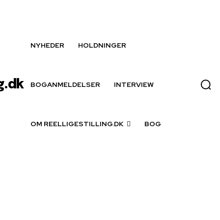
NYHEDER
HOLDNINGER
g.dk
BOGANMELDELSER
INTERVIEW
OM REELLIGESTILLING.DK
BOG
særbehandling