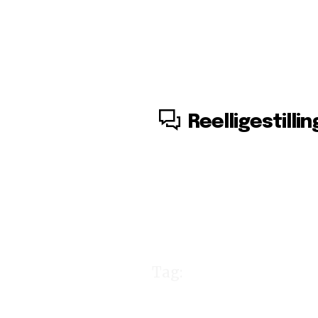
7. august, 2026
Reelligestillin
Tag:
positiv 