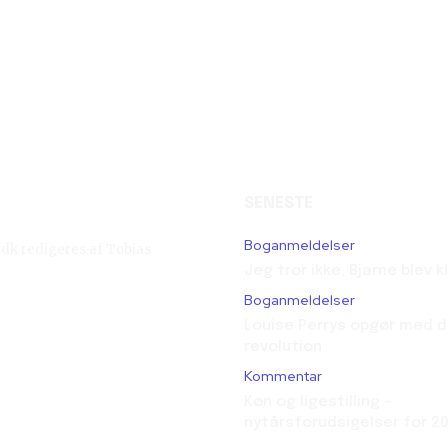
SENESTE
Boganmeldelser
g.dk redigeres af Tobias
Jeg tror ikke, Bjarne blev 
Boganmeldelser
Louise Perrys opgør med d
revolution
Kommentar
Køn og ligestilling –
nytårsforudsigelser for 2