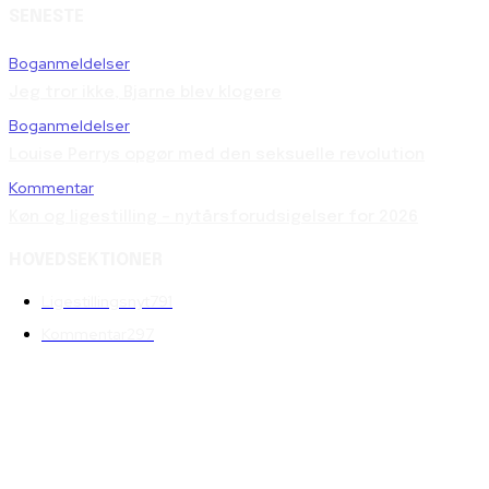
SENESTE
Boganmeldelser
Jeg tror ikke, Bjarne blev klogere
Boganmeldelser
Louise Perrys opgør med den seksuelle revolution
Kommentar
Køn og ligestilling – nytårsforudsigelser for 2026
HOVEDSEKTIONER
Ligestillingsnyt
791
Kommentar
297