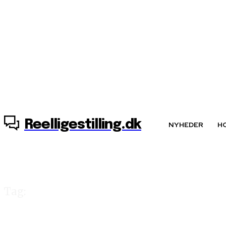
8. august, 2026
Reelligestilling.dk
NYHEDER
H
Tag:
spørgsmål