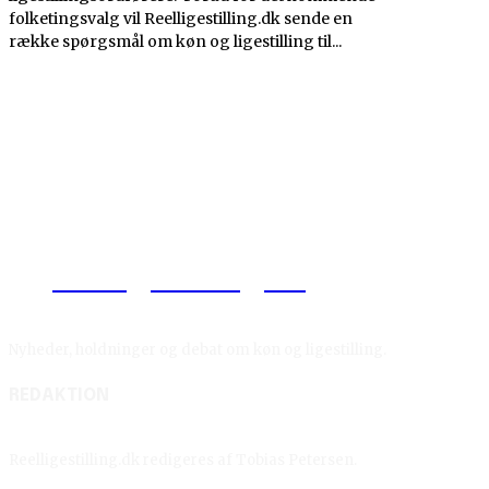
folketingsvalg vil Reelligestilling.dk sende en
række spørgsmål om køn og ligestilling til...
Reelligestilling.dk
Nyheder, holdninger og debat om køn og ligestilling.
REDAKTION
Reelligestilling.dk redigeres af Tobias Petersen.