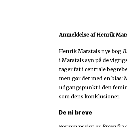
Anmeldelse af Henrik Mar
Henrik Marstals nye bog
B
i Marstals syn på de vigti
tager fat i centrale begre
men gør det med en bias: M
udgangspunkt i den femin
som dens konklusioner.
De ni breve
Formmæssigt er
Breve fra