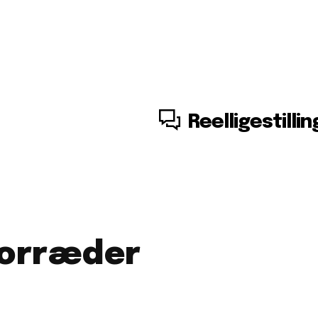
7. august, 2026
Reelligestillin
forræder