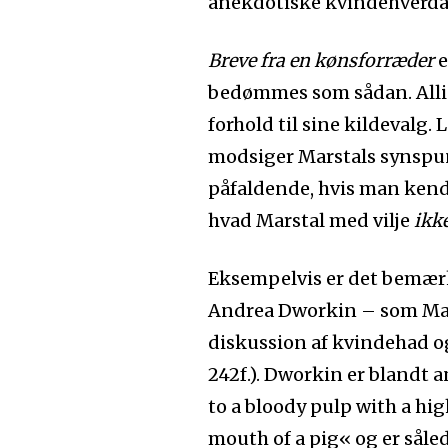
anekdotiske kvindehverda
Breve fra en kønsforræder
e
bedømmes som sådan. Allig
forhold til sine kildevalg.
modsiger Marstals synspunk
påfaldende, hvis man kender
hvad Marstal med vilje
ikk
Eksempelvis er det bemærke
Andrea Dworkin – som Mars
diskussion af kvindehad o
242f.). Dworkin er blandt 
to a bloody pulp with a hig
mouth of a pig« og er såle