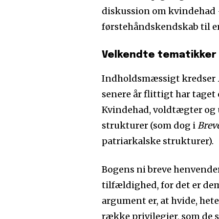
diskussion om kvindehad –
førstehåndskendskab til 
Velkendte tematikker
Indholdsmæssigt kredser
senere år flittigt har tage
Kvindehad, voldtægter og
strukturer (som dog i
Brev
patriarkalske strukturer).
Bogens ni breve henvender 
tilfældighed, for det er de
argument er, at hvide, het
række privilegier, som de s