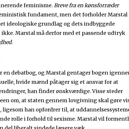
inerende feminisme.
Breve fra en kønsforræder
 feministisk fundament, men det forholder Marstal 
 eget ideologiske grundlag og dets indbyggede
ikke. Marstal må derfor med et passende udtryk
ndhed
.
g
r en debatbog, og Marstal gentager bogen igenn
suelle, hvide mænd påtager sig et ansvar for at
ndringer, han finder ønskværdige. Visse steder
een om, at staten gennem lovgivning skal gøre vi
, ligesom han opfordrer til, at uddannelsessystem
de rolle i forhold til sexisme. Marstal vil formentl
 del liberalt sindede læsere væk.