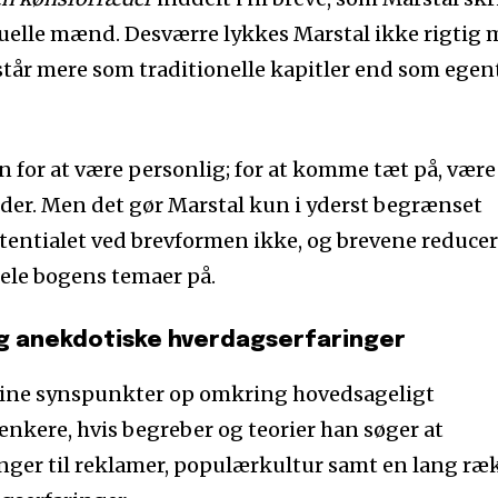
suelle mænd. Desværre lykkes Marstal ikke rigtig
tår mere som traditionelle kapitler end som egen
for at være personlig; for at komme tæt på, være
der. Men det gør Marstal kun i yderst begrænset
tentialet ved brevformen ikke, og brevene reduce
dele bogens temaer på.
og anekdotiske hverdagserfaringer
sine synspunkter op omkring hovedsageligt
ænkere, hvis begreber og teorier han søger at
ger til reklamer, populærkultur samt en lang ræ