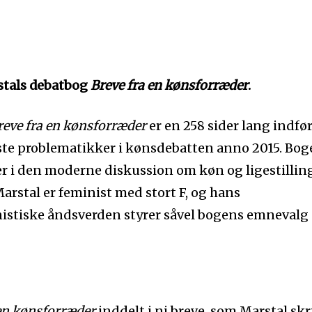
stals debatbog
Breve fra en kønsforræder
.
reve fra en kønsforræder
er en 258 sider lang indfø
gste problematikker i kønsdebatten anno 2015. Bo
ber i den moderne diskussion om køn og ligestilling
arstal er feminist med stort F, og hans
istiske åndsverden styrer såvel bogens emnevalg
 en kønsforræder
inddelt i ni breve, som Marstal skr