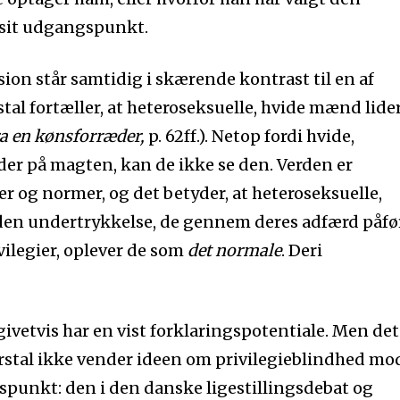
 sit udgangspunkt.
on står samtidig i skærende kontrast til en af
al fortæller, at heteroseksuelle, hvide mænd lider
ra en kønsforræder,
p. 62ff.). Netop fordi hvide,
er på magten, kan de ikke se den. Verden er
er og normer, og det betyder, at heteroseksuelle,
den undertrykkelse, de gennem deres adfærd påfø
ivilegier, oplever de som
det normale
. Deri
ivetvis har en vist forklaringspotentiale. Men det
arstal ikke vender ideen om privilegieblindhed mo
gspunkt: den i den danske ligestillingsdebat og