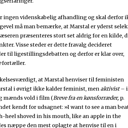
gserfaringer.
r ingen videnskabelig afhandling og skal derfor i
evel må man bemærke, at Marstal er yderst selekt
 Læseren præsenteres stort set aldrig for en kilde, d
ter. Visse steder er dette fravalg decideret
 til ligestillingsdebatten og derfor er klar over,
e
fortæller.
lsesværdigt, at Marstal henviser til feministen
tal i øvrigt ikke kalder feminist, men
aktivist
– i
g mænds vold i film (
Breve fra en kønsforræder,
p.
andet kendt for udsagnet: »I want to see a man bea
h-heel shoved in his mouth, like an apple in the
des næppe den mest oplagte at henvise til en i