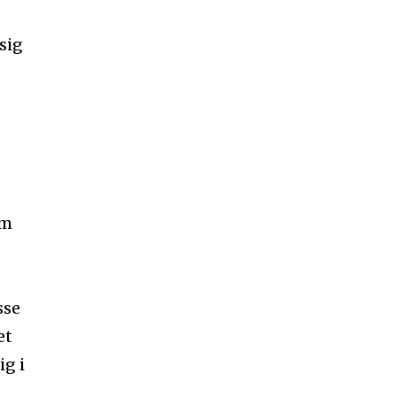
sig
em
sse
et
ig i