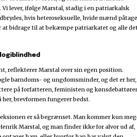
Vi lever, ifølge Marstal, stadig i en patriarkalsk
dbrydes, hvis heteroseksuelle, hvide mænd påtage
 at bidrage til at bekæmpe patriarkatet og alle de
ologiblindhed
nt, reflekterer Marstal over sin egen position.
ogle barndoms- og ungdomsminder, og det er her,
ere på forfatteren, feministen og kønsdebattøre
å her, brevformen fungerer bedst.
refleksionen er så begrænset. Man kommer kun meg
enrik Marstal, og man finder ikke for alvor ud af,
optager ham, eller hvorfor han har valgt den