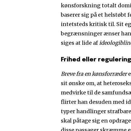
kønsforskning totalt dom
baserer sig på et helstøbt
intetsteds kritisk til. Sit
begrænsninger ænser han 
siges at lide af
ideologibli
Frihed eller regulerin
Breve fra en kønsforræder
e
sit ønske om, at heterosek
medvirke til de samfundsæ
flirter han desuden med id
typer handlinger strafbare
skal påtage sig en opdragen
disse passager skræmme en