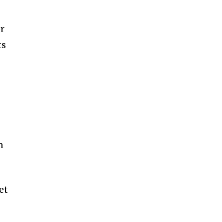
r
ts
n
et