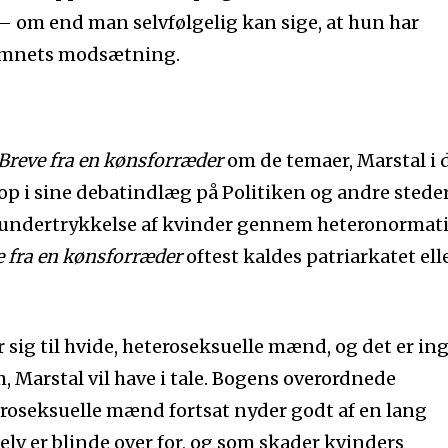
 om end man selvfølgelig kan sige, at hun har
emnets modsætning.
Breve fra en kønsforræder
om de temaer, Marstal i 
t op i sine debatindlæg på Politiken og andre steder
 undertrykkelse af kvinder gennem heteronormat
e fra en kønsforræder
oftest kaldes patriarkatet ell
sig til hvide, heteroseksuelle mænd, og det er in
m, Marstal vil have i tale. Bogens overordnede
eroseksuelle mænd fortsat nyder godt af en lang
elv er blinde over for, og som skader kvinders