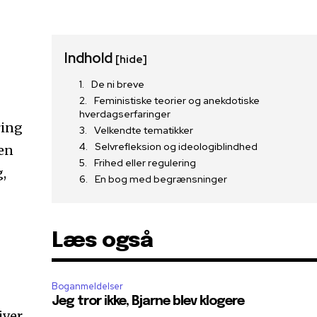
Indhold
[hide]
De ni breve
Feministiske teorier og anekdotiske
hverdagserfaringer
ring
Velkendte tematikker
Selvrefleksion og ideologiblindhed
gen
Frihed eller regulering
,
En bog med begrænsninger
Læs også
Boganmeldelser
Jeg tror ikke, Bjarne blev klogere
iver