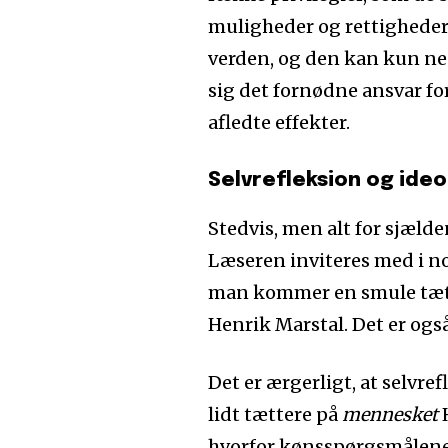
muligheder og rettigheder. 
verden, og den kan kun ne
sig det fornødne ansvar for
afledte effekter.
Selvrefleksion og ide
Stedvis, men alt for sjælde
Læseren inviteres med i n
man kommer en smule tætt
Henrik Marstal. Det er ogs
Det er ærgerligt, at selv
lidt tættere på
mennesket
H
hvorfor kønsspørgsmålene 