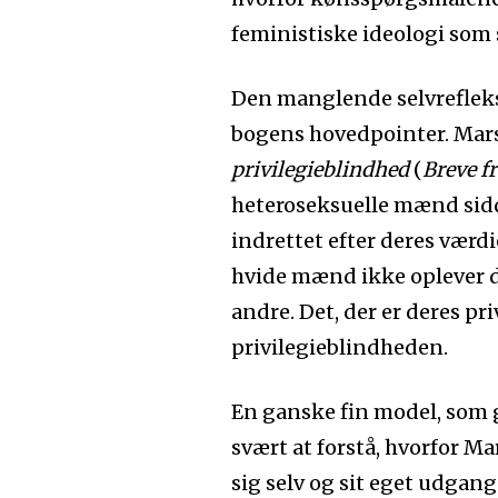
feministiske ideologi som
Den manglende selvrefleksi
bogens hovedpointer. Marst
privilegieblindhed
(
Breve f
heteroseksuelle mænd sidd
indrettet efter deres værdi
hvide mænd ikke oplever 
andre. Det, der er deres pr
privilegieblindheden.
En ganske fin model, som g
svært at forstå, hvorfor M
sig selv og sit eget udgan