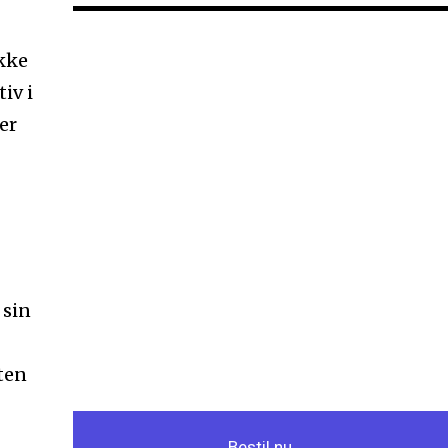
kke
iv i
er
 sin
ten
Bestil nu