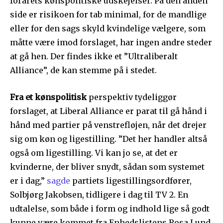
forårets kønspolitiske udskejelser. På den anden
side er risikoen for tab minimal, for de mandlige
eller for den sags skyld kvindelige vælgere, som
måtte være imod forslaget, har ingen andre steder
at gå hen. Der findes ikke et ”Ultraliberalt
Alliance”, de kan stemme på i stedet.
Fra et kønspolitisk
perspektiv tydeliggør
forslaget, at Liberal Alliance er parat til gå hånd i
hånd med partier på venstrefløjen, når det drejer
sig om køn og ligestilling. ”Det her handler altså
også om ligestilling. Vi kan jo se, at det er
kvinderne, der bliver snydt, sådan som systemet
er i dag,”
sagde
partiets ligestillingsordfører,
Solbjørg Jakobsen, tidligere i dag til TV 2. En
udtalelse, som både i form og indhold lige så godt
kunne være kommet fra Enhedslistens Rosa Lund.