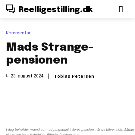
Reelligestilling.dk
Kommentar
Mads Strange-
pensionen
Tobias Petersen
23. august 2024
I dag beholder mænd som udgangspunkt deres pension, når de bliver skilt. Sådan ska
ekskonen have halvdelen. Billede: Pixabay.com.