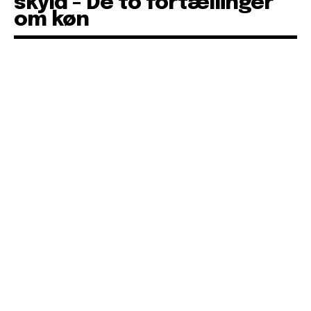
skyld - De to fortællinger
om køn