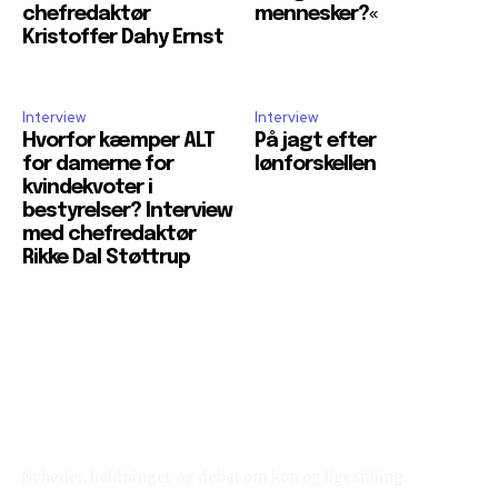
chefredaktør
mennesker?«
Kristoffer Dahy Ernst
Interview
Interview
Hvorfor kæmper ALT
På jagt efter
for damerne for
lønforskellen
kvindekvoter i
bestyrelser? Interview
med chefredaktør
Rikke Dal Støttrup
Reelligestilling.dk
Nyheder, holdninger og debat om køn og ligestilling.