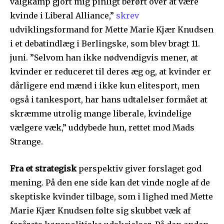
valgkamp gjort mig pinligt berørt over at være
kvinde i Liberal Alliance,”
skrev
udviklingsformand for Mette Marie Kjær Knudsen
i et debatindlæg i Berlingske, som blev bragt 11.
juni. ”Selvom han ikke nødvendigvis mener, at
kvinder er reduceret til deres æg og, at kvinder er
dårligere end mænd i ikke kun elitesport, men
også i tankesport, har hans udtalelser formået at
skræmme utrolig mange liberale, kvindelige
vælgere væk,” uddybede hun, rettet mod Mads
Strange.
Fra et strategisk
perspektiv giver forslaget god
mening. På den ene side kan det vinde nogle af de
skeptiske kvinder tilbage, som i lighed med Mette
Marie Kjær Knudsen følte sig skubbet væk af