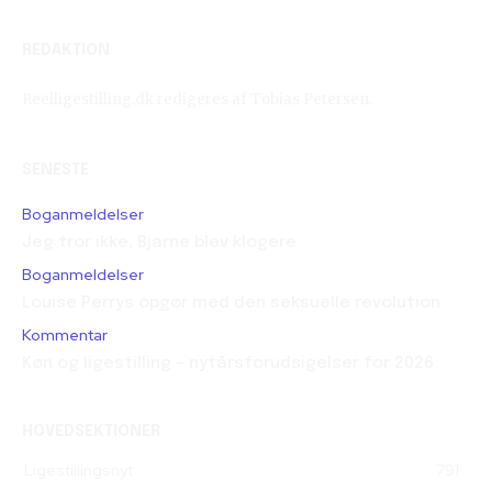
REDAKTION
Reelligestilling.dk redigeres af Tobias Petersen.
SENESTE
Boganmeldelser
Jeg tror ikke, Bjarne blev klogere
Boganmeldelser
Louise Perrys opgør med den seksuelle revolution
Kommentar
Køn og ligestilling – nytårsforudsigelser for 2026
HOVEDSEKTIONER
Ligestillingsnyt
791