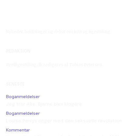
Reelligestilling.dk
Nyheder, holdninger og debat om køn og ligestilling.
REDAKTION
Reelligestilling.dk redigeres af Tobias Petersen.
SENESTE
Boganmeldelser
Jeg tror ikke, Bjarne blev klogere
Boganmeldelser
Louise Perrys opgør med den seksuelle revolution
Kommentar