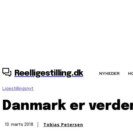
8. august, 2026
Reelligestilling.dk
NYHEDER
H
Ligestillingsnyt
Danmark er verdens
Tobias Petersen
10. marts 2018