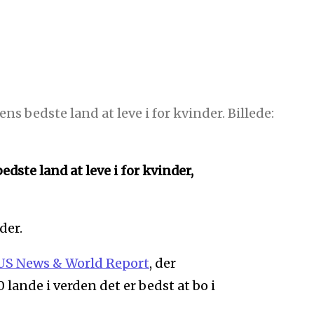
s bedste land at leve i for kvinder. Billede:
dste land at leve i for kvinder,
der.
US News & World Report
, der
0 lande i verden det er bedst at bo i