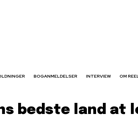
OLDNINGER
BOGANMELDELSER
INTERVIEW
OM REE
 bedste land at le