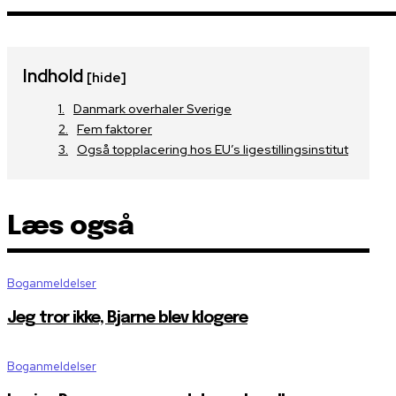
Indhold
[hide]
Danmark overhaler Sverige
Fem faktorer
Også topplacering hos EU’s ligestillingsinstitut
Læs også
Boganmeldelser
Jeg tror ikke, Bjarne blev klogere
Boganmeldelser