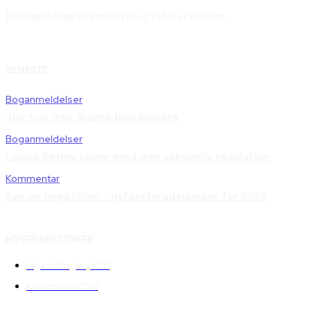
Reelligestilling.dk redigeres af Tobias Petersen.
SENESTE
Boganmeldelser
Jeg tror ikke, Bjarne blev klogere
Boganmeldelser
Louise Perrys opgør med den seksuelle revolution
Kommentar
Køn og ligestilling – nytårsforudsigelser for 2026
HOVEDSEKTIONER
Ligestillingsnyt
791
Kommentar
297