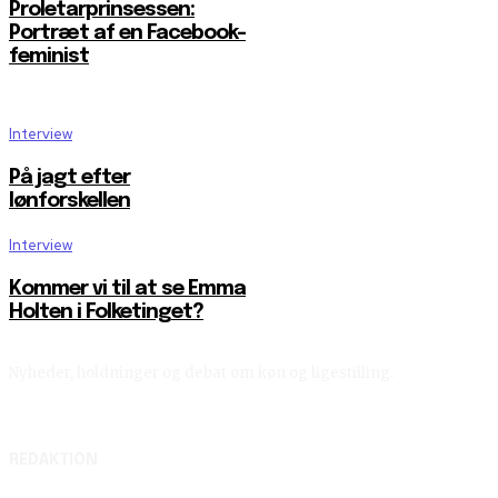
Proletarprinsessen:
Portræt af en Facebook-
feminist
Interview
På jagt efter
lønforskellen
Interview
Kommer vi til at se Emma
Holten i Folketinget?
Nyheder, holdninger og debat om køn og ligestilling.
REDAKTION