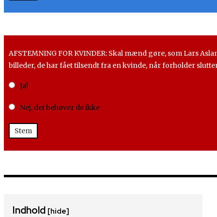
AFSTEMNING FOR KVINDER: Skal mænd gøre, som Lars Aslan Ra
billeder, de har fået tilsendt fra en kvinde, når forholder slutte
Ja!
Nej, det behøver de ikke
Stem
Indhold
[hide]