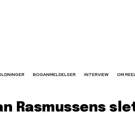
OLDNINGER
BOGANMELDELSER
INTERVIEW
OM REE
an Rasmussens slet