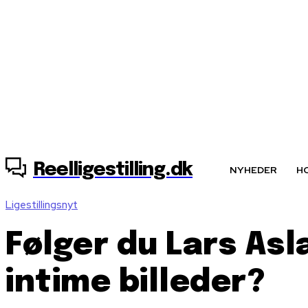
7. august, 2026
Reelligestilling.dk
NYHEDER
H
Ligestillingsnyt
Følger du Lars Asl
intime billeder?