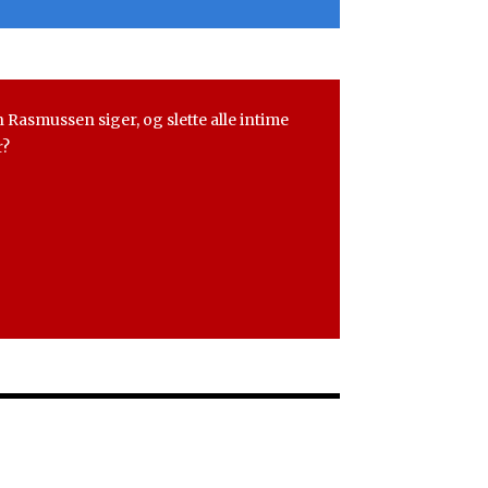
smussen siger, og slette alle intime
r?