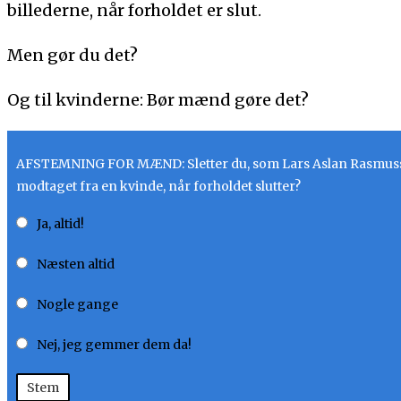
billederne, når forholdet er slut.
Men gør du det?
Og til kvinderne: Bør mænd gøre det?
AFSTEMNING FOR MÆND: Sletter du, som Lars Aslan Rasmussen fo
modtaget fra en kvinde, når forholdet slutter?
Ja, altid!
Næsten altid
Nogle gange
Nej, jeg gemmer dem da!
Stem