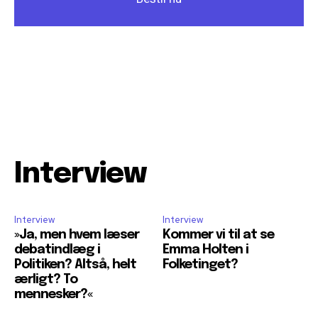
Interview
Interview
Interview
»Ja, men hvem læser
Kommer vi til at se
debatindlæg i
Emma Holten i
Politiken? Altså, helt
Folketinget?
ærligt? To
mennesker?«