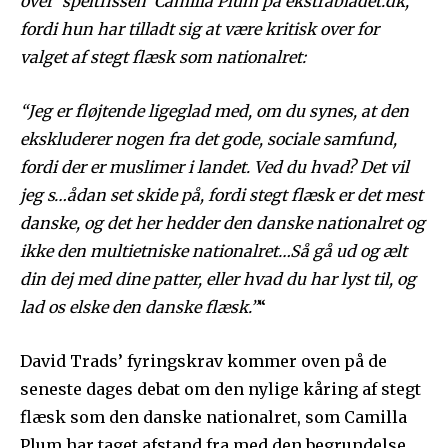
over ‘speltfissen’ Camilla Plum på ekstrabladet.dk,
fordi hun har tilladt sig at være kritisk over for
valget af stegt flæsk som nationalret:
“Jeg er fløjtende ligeglad med, om du synes, at den
ekskluderer nogen fra det gode, sociale samfund,
fordi der er muslimer i landet. Ved du hvad? Det vil
jeg s
…
ådan set skide på, fordi stegt flæsk er det mest
danske, og det her hedder den danske nationalret og
ikke den multietniske nationalret…Så gå ud og ælt
din dej med dine patter, eller hvad du har lyst til, og
lad os elske den danske flæsk.”
“
David Trads’ fyringskrav kommer oven på de
seneste dages debat om den nylige kåring af stegt
flæsk som den danske nationalret, som Camilla
Plum har taget afstand fra med den begrundelse,