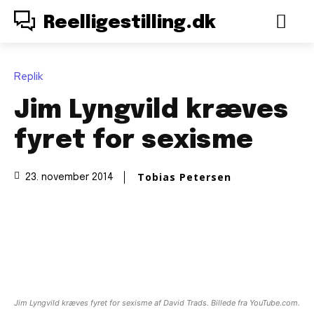
Reelligestilling.dk
Replik
Jim Lyngvild kræves
fyret for sexisme
Tobias Petersen
23. november 2014
Jim Lyngvild kræves fyret for sexisme af David Trads. Billede fra YouTube.com.