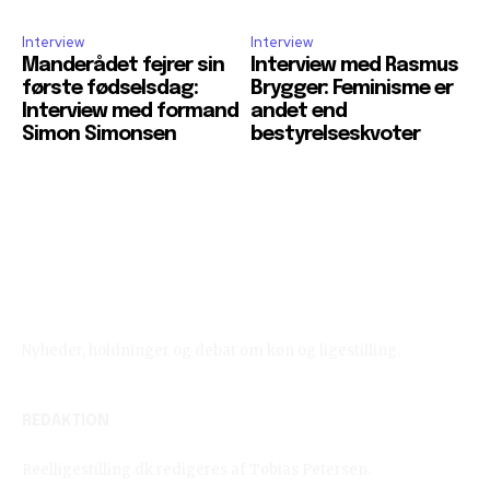
Interview
Interview
Manderådet fejrer sin
Interview med Rasmus
første fødselsdag:
Brygger: Feminisme er
Interview med formand
andet end
Simon Simonsen
bestyrelseskvoter
Reelligestilling.dk
Nyheder, holdninger og debat om køn og ligestilling.
REDAKTION
Reelligestilling.dk redigeres af Tobias Petersen.