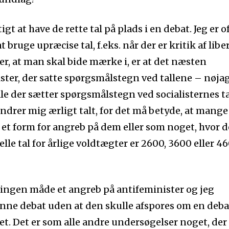
tigt at have de rette tal på plads i en debat. Jeg er o
t bruge upræcise tal, f.eks. når der er kritik af libe
ner, at man skal bide mærke i, er at det næsten
ter, der satte spørgsmålstegn ved tallene – nøja
ale der sætter spørgsmålstegn ved socialisternes ta
undrer mig ærligt talt, for det må betyde, at mange
 et form for angreb på dem eller som noget, hvor d
elle tal for årlige voldtægter er 2600, 3600 eller 46
på ingen måde et angreb på antifeminister og jeg
enne debat uden at den skulle afspores om en deba
t. Det er som alle andre undersøgelser noget, der 