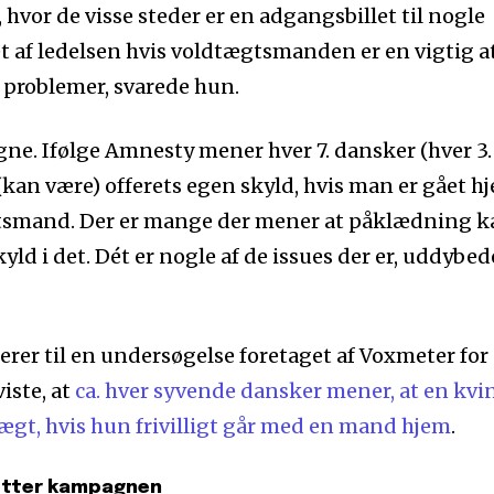
, hvor de visse steder er en adgangsbillet til nogle
t af ledelsen hvis voldtægtsmanden er en vigtig at
e problemer, svarede hun.
gne. Ifølge Amnesty mener hver 7. dansker (hver 3.
 (kan være) offerets egen skyld, hvis man er gået h
tsmand. Der er mange der mener at påklædning k
kyld i det. Dét er nogle af de issues der er, uddybed
erer til en undersøgelse foretaget af Voxmeter for
viste, at
ca. hver syvende dansker mener, at en kvi
ægt, hvis hun frivilligt går med en mand hjem
.
øtter kampagnen