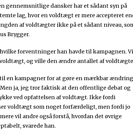
t den gennemsnitlige dansker har et sådant syn på
temte lag, hvor en voldtægt er mere accepteret en
ængden af voldtægter ikke på et sådant niveau, so
mus Brygger.
hvilke forventninger han havde til kampagnen. Vi
oldtægt, og ville den ændre antallet af voldtægte
re til en kampagner for at gøre en mærkbar ændrin
 Men ja, jeg tror faktisk at den offentlige debat og
ke ved opfattelsen af voldtægt. Ikke fordi
ser voldtægt som noget forfærdeligt, men fordi jo
 mere vil andre også forstå, hvordan det øvrige
ptabelt, svarede han.