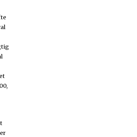
fte
ral
gtig
l
et
00,
t
er