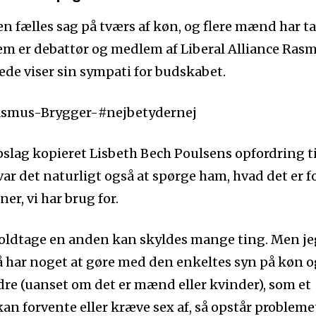
 fælles sag på tværs af køn, og flere mænd har t
em er debattør og medlem af Liberal Alliance Ras
ede viser sin sympati for budskabet.
pslag kopieret Lisbeth Bech Poulsens opfordring ti
ar det naturligt også at spørge ham, hvad det er f
r, vi har brug for.
voldtage en anden kan skyldes mange ting. Men je
å har noget at gøre med den enkeltes syn på køn o
dre (uanset om det er mænd eller kvinder), som et
an forvente eller kræve sex af, så opstår probleme