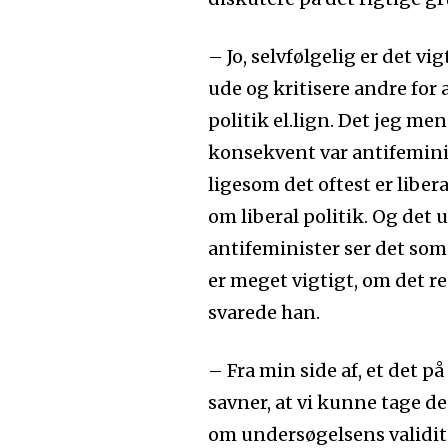
– Jo, selvfølgelig er det vig
ude og kritisere andre for a
politik el.lign. Det jeg me
konsekvent var antifeminis
ligesom det oftest er liber
om liberal politik. Og det 
antifeminister ser det som
er meget vigtigt, om det re
svarede han.
– Fra min side af, et det 
savner, at vi kunne tage d
om undersøgelsens validite