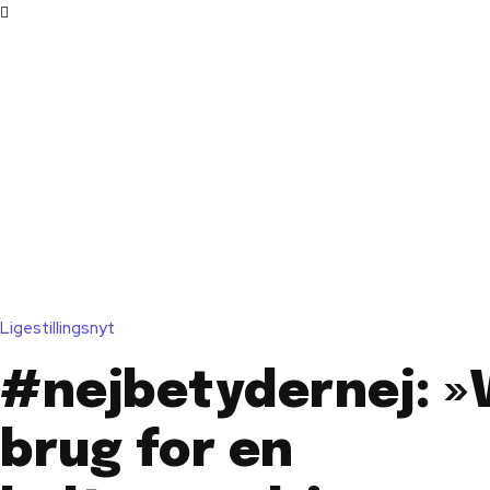
Ligestillingsnyt
#nejbetydernej: »V
brug for en