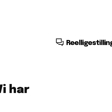
8. august, 2026
Reelligestillin
i har