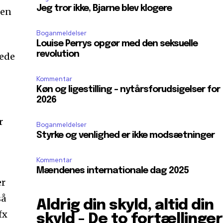
Jeg tror ikke, Bjarne blev klogere
 en
Boganmeldelser
Louise Perrys opgør med den seksuelle
revolution
dede
Kommentar
Køn og ligestilling – nytårsforudsigelser for
2026
r
Boganmeldelser
Styrke og venlighed er ikke modsætninger
Kommentar
Mændenes internationale dag 2025
er
så
Aldrig din skyld, altid din
fx
skyld - De to fortællinger