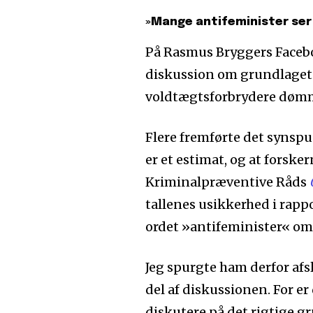
»Mange antifeminister ser
På Rasmus Bryggers Facebo
diskussion om grundlaget 
voldtægtsforbrydere døm
Flere fremførte det synspu
er et estimat, og at forske
Kriminalpræventive Råds
tallenes usikkerhed i rap
ordet »antifeminister« om 
Jeg spurgte ham derfor afs
del af diskussionen. For er
diskutere på det rigtige g