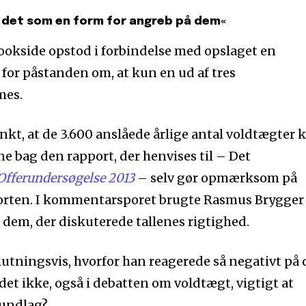
 det som en form for angreb på dem«
okside opstod i forbindelse med opslaget en
for påstanden om, at kun en ud af tres
mes.
nkt, at de 3.600 anslåede årlige antal voldtægter 
rne bag den rapport, der henvises til – Det
Offerundersøgelse 2013
– selv gør opmærksom på
porten. I kommentarsporet brugte Rasmus Brygger
dem, der diskuterede tallenes rigtighed.
lutningsvis, hvorfor han reagerede så negativt på
 det ikke, også i debatten om voldtægt, vigtigt at
rundlag?