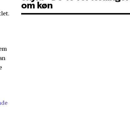
om køn
let.
jem
an
e
nde