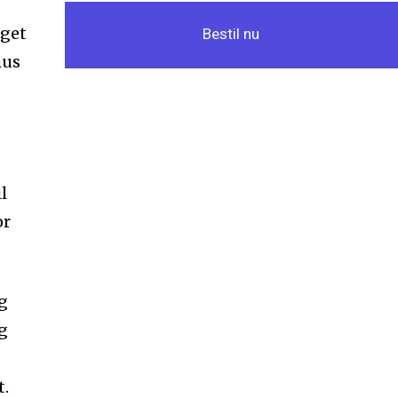
aget
Bestil nu
mus
l
or
g
g
t.