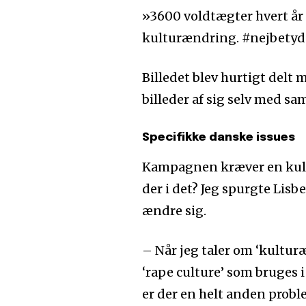
»
3600 voldtægter hvert år 
kulturændring. #nejbetyd
Billedet blev hurtigt delt
billeder af sig selv med sa
Specifikke danske issues
Kampagnen kræver en kultu
der i det? Jeg spurgte Lisb
ændre sig.
–
Når jeg taler om ‘kultur
‘rape culture’ som bruges i 
er der en helt anden probl