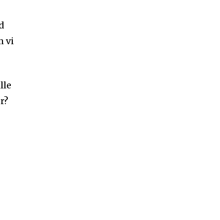
d
m vi
lle
r?
g