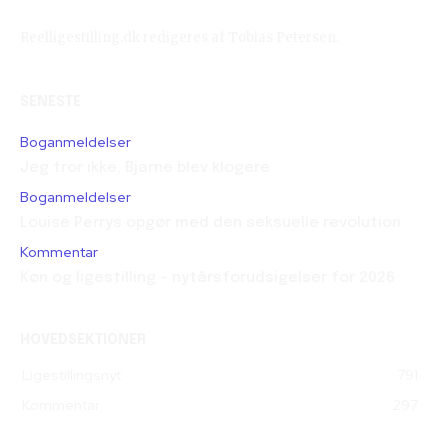
Reelligestilling.dk redigeres af Tobias Petersen.
SENESTE
Boganmeldelser
Jeg tror ikke, Bjarne blev klogere
Boganmeldelser
Louise Perrys opgør med den seksuelle revolution
Kommentar
Køn og ligestilling – nytårsforudsigelser for 2026
HOVEDSEKTIONER
Ligestillingsnyt
791
Kommentar
297