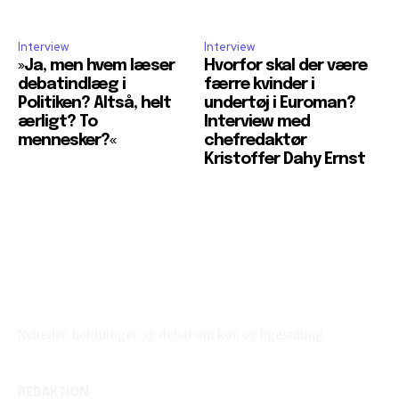
Interview
Interview
»Ja, men hvem læser
Hvorfor skal der være
debatindlæg i
færre kvinder i
Politiken? Altså, helt
undertøj i Euroman?
ærligt? To
Interview med
mennesker?«
chefredaktør
Kristoffer Dahy Ernst
Reelligestilling.dk
Nyheder, holdninger og debat om køn og ligestilling.
REDAKTION