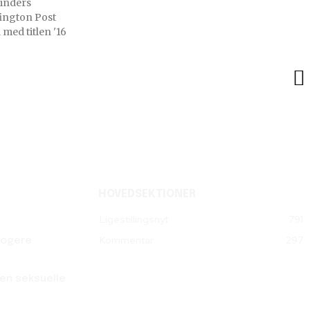
vinders
 med titlen '16
HOVEDSEKTIONER
Ligestillingsnyt
791
Kommentar
297
klogere
en seksuelle