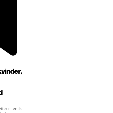
kvinder,
d
sætter mænds