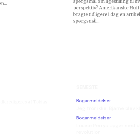
spørgsmål om ligestilling til k
n...
perspektiv? Amerikanske Huffington Post
bragte tidligere i dag en artikel
spørgsmål...
SENESTE
Boganmeldelser
g.dk redigeres af Tobias
Jeg tror ikke, Bjarne blev 
Boganmeldelser
Louise Perrys opgør med d
revolution