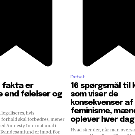
Debat
 fakta er
16 spørgsmål til 
e end følelser og
som viser de
konsekvenser af
feminisme, mæn
 legaliseres, hvis
oplever hver dag
 forhold skal forbedres, mener
med Amnesty International i
Hvad sker der, når man over
Kvindesamfund er imod. For