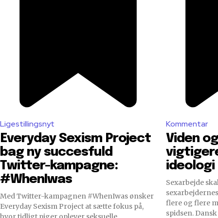
Ligestillingsnyt
Kommentar
Everyday Sexism Project
Viden og
bag ny succesfuld
vigtiger
Twitter-kampagne:
ideologi
#WhenIwas
Sexarbejde skal
sexarbejdernes
Med Twitter-kampagnen #WhenIwas ønsker
flere og flere 
Everyday Sexism Project at sætte fokus på,
spidsen. Dansk 
hvor tidligt piger oplever seksuelle