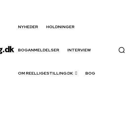
NYHEDER
HOLDNINGER
g.dk
BOGANMELDELSER
INTERVIEW
OM REELLIGESTILLING.DK
BOG
on Post