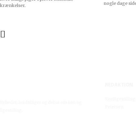
nogle dage side
krænkelser.
REDAKTION
Reelligestilling.dk
Reelligestillin
Nyheder, holdninger og debat om køn og
Petersen.
ligestilling.