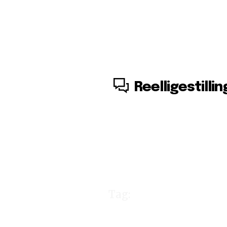
7. august, 2026
Reelligestillin
Tag:
Huffingt