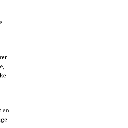
g
e
rer
e,
ske
t en
uge