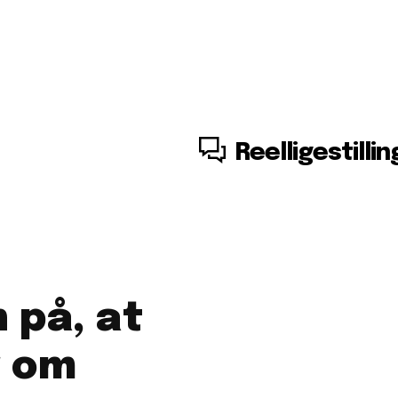
7. august, 2026
Reelligestillin
 på, at
r om