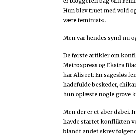
er bloggeren bag »En Femini
Hun blev truet med vold o
være feminist«.
Men var hendes synd nu og
De første artikler om konf
Metroxpress og Ekstra Bla
har Alis ret: En sagesløs f
hadefulde beskeder, chikane
hun oplæste nogle grove 
Men der er et aber dabei. I
havde startet konflikten ve
blandt andet skrev følgend