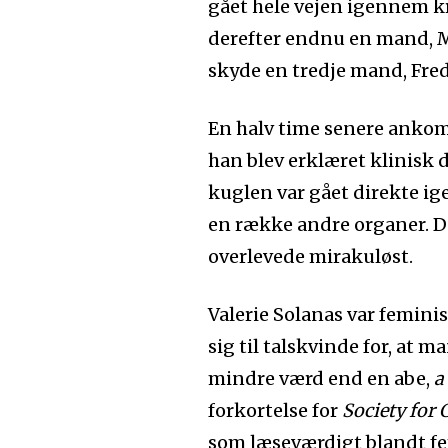
gået hele vejen igennem k
derefter endnu en mand, M
skyde en tredje mand, Fre
En halv time senere ankom
han blev erklæret klinisk 
kuglen var gået direkte i
en række andre organer. D
overlevede mirakuløst.
Valerie Solanas var feminist
sig til talskvinde for, at
mindre værd end en abe,
a
forkortelse for
Society for
som læseværdigt blandt fe