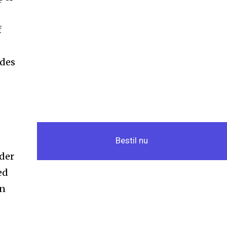
f
ndes
Bestil nu
der
ed
en