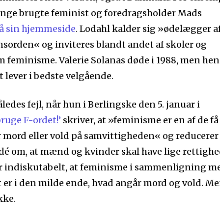
gange brugte feminist og foredragsholder Mads
å sin hjemmeside
. Lodahl kalder sig »ødelægger a
sorden« og inviteres blandt andet af skoler og
om feminisme. Valerie Solanas døde i 1988, men he
 lever i bedste velgående.
ledes fejl, når hun i Berlingske den 5. januar i
ruge F-ordet!’
skriver, at »feminisme er en af de få
r mord eller vold på samvittigheden« og reducerer
dé om, at mænd og kvinder skal have lige rettighe
er indiskutabelt, at feminisme i sammenligning m
t er i den milde ende, hvad angår mord og vold. M
kke.