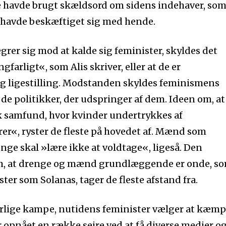
se havde brugt skældsord om sidens indehaver, so
e havde beskæftiget sig med hende.
rer sig mod at kalde sig feminister, skyldes det
farligt«, som Alis skriver, eller at de er
g ligestilling. Modstanden skyldes feminismens
 de politikker, der udspringer af dem. Ideen om, at
k samfund, hvor kvinder undertrykkes af
er«, ryster de fleste på hovedet af. Mænd som
nge skal »lære ikke at voldtage«, ligeså. Den
m, at drenge og mænd grundlæggende er onde, s
ster som Solanas, tager de fleste afstand fra.
lige kampe, nutidens feminister vælger at kæmpe
 opnået en række sejre ved at få diverse medier o