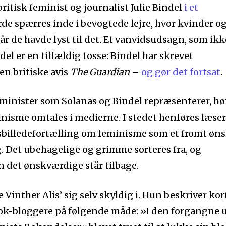
britisk feminist og journalist Julie Bindel
i et
rde spærres inde i bevogtede lejre, hvor kvinder o
 de havde lyst til det. Et vanvidsudsagn, som ikk
el er en tilfældig tosse: Bindel har skrevet
n britiske avis
The Guardian
–
og gør det fortsat
.
eminister som Solanas og Bindel repræsenterer, hø
isme omtales i medierne. I stedet henføres læser
ansbilledefortælling om feminisme som et fromt øn
g. Det ubehagelige og grimme sorteres fra, og
n det ønskværdige står tilbage.
 Vinther Alis’ sig selv skyldig i. Hun beskriver kor
ok-bloggere på følgende måde: »I den forgangne 