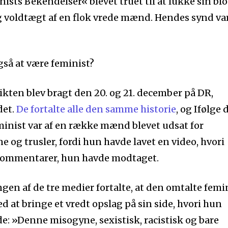
sts Bekendelser« blevet truet til at lukke sin blo
g voldtægt af en flok vrede mænd. Hendes synd var
så at være feminist?
likten blev bragt den 20. og 21. december på DR,
det.
De fortalte alle den samme historie
, og Ifølge
eminist var af en række mænd blevet udsat for
 og trusler, fordi hun havde lavet en video, hvori
kommentarer, hun havde modtaget.
ngen af de tre medier fortalte, at den omtalte femi
d at bringe et vredt opslag på sin side, hvori hun
e: »Denne misogyne, sexistisk, racistisk og bare