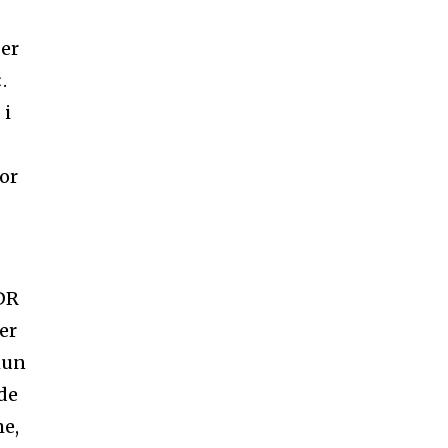
 er
.
 i
for
 DR
er
hun
lde
me,