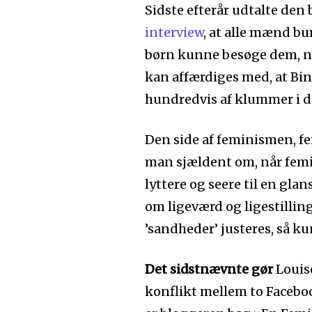
Sidste efterår udtalte den 
interview
, at alle mænd bu
børn kunne besøge dem, når
kan affærdiges med, at Bind
hundredvis af klummer i de
Den side af feminismen, f
man sjældent om, når femin
lyttere og seere til en gl
om ligeværd og ligestillin
’sandheder’ justeres, så ku
Det sidstnævnte gør
Louise
konflikt mellem to Facebo