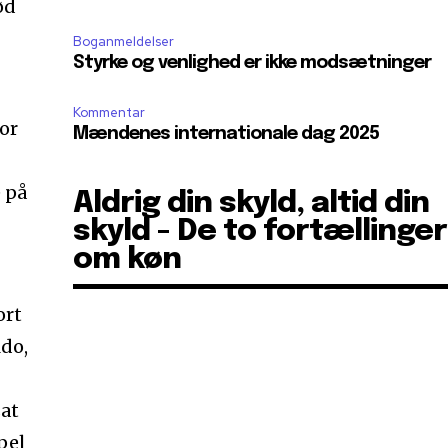
ød
Boganmeldelser
Styrke og venlighed er ikke modsætninger
Kommentar
or
Mændenes internationale dag 2025
 på
Aldrig din skyld, altid din
skyld - De to fortællinger
om køn
ort
ldo,
sat
pel