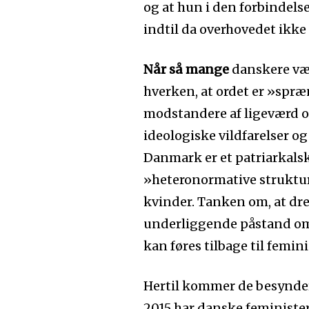
og at hun i den forbindel
indtil da overhovedet ikk
Når så mange
danskere væg
hverken, at ordet er »spræng
modstandere af ligeværd o
ideologiske vildfarelser og
Danmark er et patriarkals
»heteronormative struktur
kvinder. Tanken om, at dre
underliggende påstand o
kan føres tilbage til femini
Hertil kommer de besynder
2015 har danske feminister