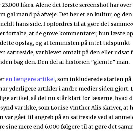
3.000 likes. Alene det første screenshot har over
 om gal mand på afveje. Det her er en kultur, og den
nmeldt hans side. I opfordres til at gøre det samme«
er fortalte, at de grove kommentarer, hun læste op
 dette opslag, og at feministen på intet tidspunkt
en satireside, var blevet omtalt på den eller udsat 
anden bag den. Den del af historien ”glemte” man.
ter
en længere artikel
, som inkluderede starten på
ar yderligere artikler i andre medier siden gjort.
ige artikel, så det nu står klart for læserne, hvad d
synd var ikke, som Louise Vinther Alis skriver, at 
un var gået til angreb på en satireside ved at anme
re sine mere end 6.000 følgere til at gøre det sam