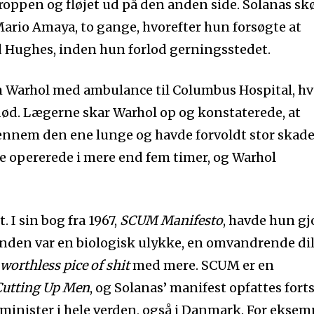
roppen og fløjet ud på den anden side. Solanas sk
ario Amaya, to gange, hvorefter hun forsøgte at
d Hughes, inden hun forlod gerningsstedet.
 Warhol med ambulance til Columbus Hospital, hv
død. Lægerne skar Warhol op og konstaterede, at
gennem den ene lunge og havde forvoldt stor skade
e opererede i mere end fem timer, og Warhol
. I sin bog fra 1967,
SCUM Manifesto
, havde hun gj
 manden var en biologisk ulykke, en omvandrende di
 worthless pice of shit
med mere. SCUM er en
 Cutting Up Men
, og Solanas’ manifest opfattes fort
minister i hele verden, også i Danmark. For eksem