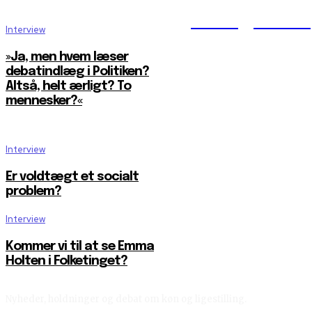
Reelligestilli
Interview
»Ja, men hvem læser
debatindlæg i Politiken?
Altså, helt ærligt? To
mennesker?«
Interview
Er voldtægt et socialt
problem?
Interview
Kommer vi til at se Emma
Holten i Folketinget?
Nyheder, holdninger og debat om køn og ligestilling.