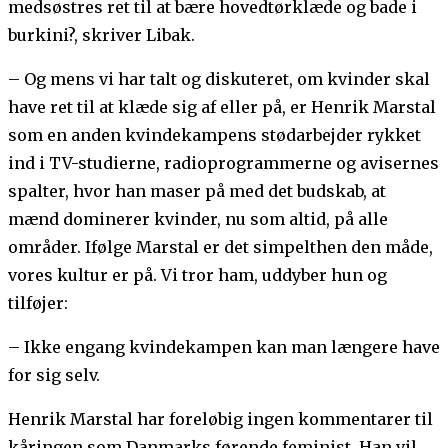
medsøstres ret til at bære hovedtørklæde og bade i
burkini?, skriver Libak.
– Og mens vi har talt og diskuteret, om kvinder skal
have ret til at klæde sig af eller på, er Henrik Marstal
som en anden kvindekampens stødarbejder rykket
ind i TV-studierne, radioprogrammerne og avisernes
spalter, hvor han maser på med det budskab, at
mænd dominerer kvinder, nu som altid, på alle
områder. Ifølge Marstal er det simpelthen den måde,
vores kultur er på. Vi tror ham, uddyber hun og
tilføjer:
– Ikke engang kvindekampen kan man længere have
for sig selv.
Henrik Marstal har foreløbig ingen kommentarer til
kåringen som Danmarks førende feminist. Han vil