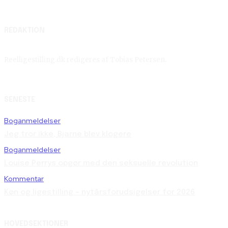
REDAKTION
Reelligestilling.dk redigeres af Tobias Petersen.
SENESTE
Boganmeldelser
Jeg tror ikke, Bjarne blev klogere
Boganmeldelser
Louise Perrys opgør med den seksuelle revolution
Kommentar
Køn og ligestilling – nytårsforudsigelser for 2026
HOVEDSEKTIONER