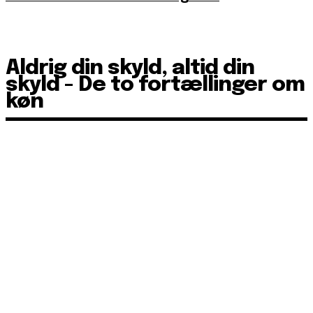
Aldrig din skyld, altid din
skyld - De to fortællinger om
køn