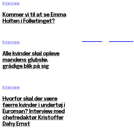
Interview
Kommer vi til at se Emma
Holten i Folketinget?
Reelligestilli
Interview
Alle kvinder skal opleve
mandens glubske,
grådige blik på sig
Interview
Hvorfor skal der være
færre kvinder i undertøj i
Euroman? Interview med
chefredaktør Kristoffer
Dahy Ernst