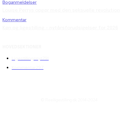
Boganmeldelser
Louise Perrys opgør med den seksuelle revolution
Kommentar
Køn og ligestilling – nytårsforudsigelser for 2026
HOVEDSEKTIONER
Ligestillingsnyt
791
Kommentar
297
© Reelligestilling.dk 2014-2024