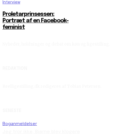
Interview
Proletarprinsessen:
Portræt af en Facebook-
feminist
Nyheder, holdninger og debat om køn og ligestilling.
REDAKTION
Reelligestilling.dk redigeres af Tobias Petersen.
SENESTE
Boganmeldelser
Jeg tror ikke, Bjarne blev klogere