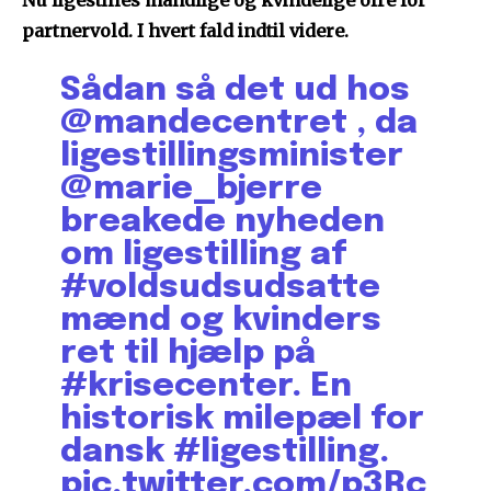
Nu ligestilles mandlige og kvindelige ofre for
partnervold. I hvert fald indtil videre.
Sådan så det ud hos
@mandecentret
, da
ligestillingsminister
@marie_bjerre
breakede nyheden
om ligestilling af
#voldsudsudsatte
mænd og kvinders
ret til hjælp på
#krisecenter
. En
historisk milepæl for
dansk
#ligestilling
.
pic.twitter.com/p3Rc