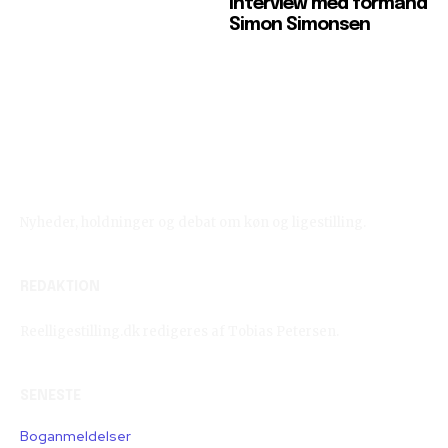
Interview med formand
Simon Simonsen
Reelligestilling.dk
Nyheder, holdninger og debat om køn og ligestilling.
REDAKTION
Reelligestilling.dk redigeres af Tobias Petersen.
SENESTE
Boganmeldelser