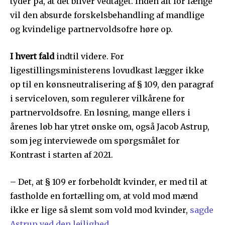
tyder på, at det bliver vedtaget. Inden alt for længe
vil den absurde forskelsbehandling af mandlige
og kvindelige partnervoldsofre høre op.
I hvert fald
indtil videre. For
ligestillingsministerens lovudkast lægger ikke
op til en kønsneutralisering af § 109, den paragraf
i serviceloven, som regulerer vilkårene for
partnervoldsofre. En løsning, mange ellers i
årenes løb har ytret ønske om, også Jacob Astrup,
som jeg interviewede om spørgsmålet for
Kontrast i starten af 2021.
– Det, at § 109 er forbeholdt kvinder, er med til at
fastholde en fortælling om, at vold mod mænd
ikke er lige så slemt som vold mod kvinder,
sagde
Astrup ved den lejlighed
.