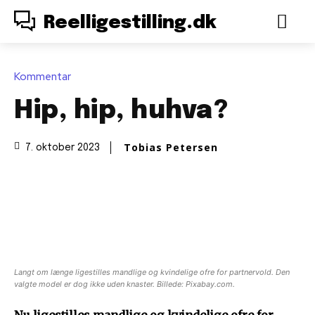
Reelligestilling.dk
Kommentar
Hip, hip, huhva?
Tobias Petersen
7. oktober 2023
Langt om længe ligestilles mandlige og kvindelige ofre for partnervold. Den
valgte model er dog ikke uden knaster. Billede: Pixabay.com.