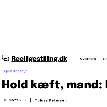
8. august, 2026
Reelligestilling.dk
NYHEDER
H
Ligestillingsnyt
Hold kæft, mand: 
Tobias Petersen
15. marts 2017