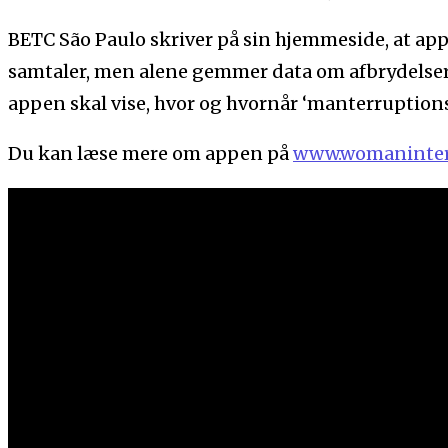
BETC São Paulo skriver på sin hjemmeside, at ap
samtaler, men alene gemmer data om afbrydelser.
appen skal vise, hvor og hvornår ‘manterruptions’
Du kan læse mere om appen på
www.womaninter