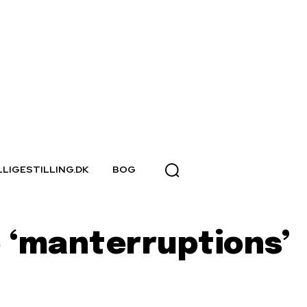
LLIGESTILLING.DK
BOG
 ‘manterruptions’