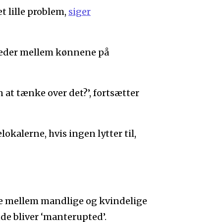
t lille problem,
siger
heder mellem kønnene på
n at tænke over det?’, fortsætter
okalerne, hvis ingen lytter til,
lne mellem mandlige og kvindelige
nde bliver ‘manterupted’.