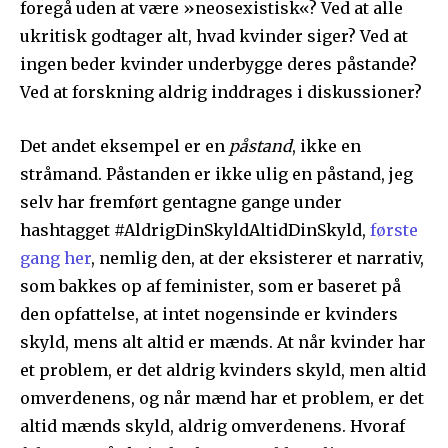
foregå uden at være »neosexistisk«? Ved at alle
ukritisk godtager alt, hvad kvinder siger? Ved at
ingen beder kvinder underbygge deres påstande?
Ved at forskning aldrig inddrages i diskussioner?
Det andet eksempel er en
påstand
, ikke en
stråmand. Påstanden er ikke ulig en påstand, jeg
selv har fremført gentagne gange under
hashtagget #AldrigDinSkyldAltidDinSkyld,
første
gang her
, nemlig den, at der eksisterer et narrativ,
som bakkes op af feminister, som er baseret på
den opfattelse, at intet nogensinde er kvinders
skyld, mens alt altid er mænds. At når kvinder har
et problem, er det aldrig kvinders skyld, men altid
omverdenens, og når mænd har et problem, er det
altid mænds skyld, aldrig omverdenens. Hvoraf