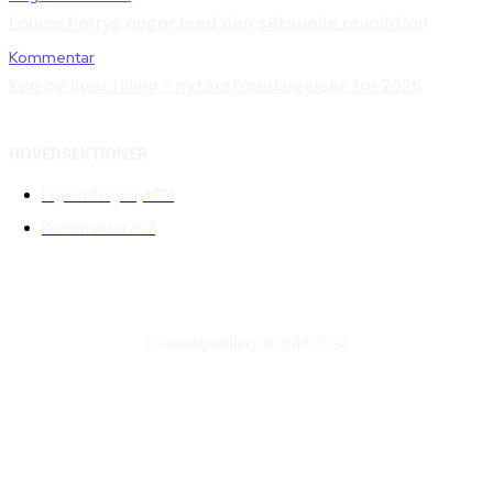
Louise Perrys opgør med den seksuelle revolution
Kommentar
Køn og ligestilling – nytårsforudsigelser for 2026
HOVEDSEKTIONER
Ligestillingsnyt
791
Kommentar
297
© Reelligestilling.dk 2014-2024