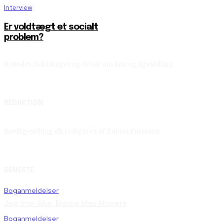
Interview
Er voldtægt et socialt
problem?
Nyheder, holdninger og debat om køn og ligestilling.
REDAKTION
Reelligestilling.dk redigeres af Tobias Petersen.
SENESTE
Boganmeldelser
Jeg tror ikke, Bjarne blev klogere
Boganmeldelser