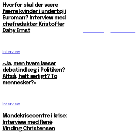
Hvorfor skal der være
færre kvinder i undertøj i
Euroman? Interview med
chefredaktør Kristoffer
Reelligestilli
Dahy Ernst
Interview
»Ja, men hvem læser
debatindlæg i Politiken?
Altså, helt ærligt? To
mennesker?«
Interview
Mandekrisecentre i krise:
Interview med René
Vinding Christensen