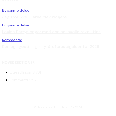
Boganmeldelser
Jeg tror ikke, Bjarne blev klogere
Boganmeldelser
Louise Perrys opgør med den seksuelle revolution
Kommentar
Køn og ligestilling – nytårsforudsigelser for 2026
HOVEDSEKTIONER
Ligestillingsnyt
791
Kommentar
297
© Reelligestilling.dk 2014-2024