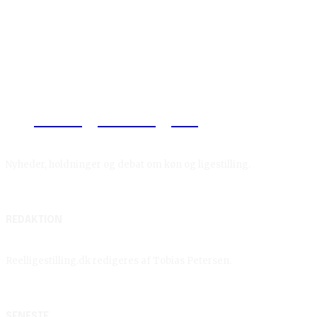
Reelligestilling.dk
Nyheder, holdninger og debat om køn og ligestilling.
REDAKTION
Reelligestilling.dk redigeres af Tobias Petersen.
SENESTE