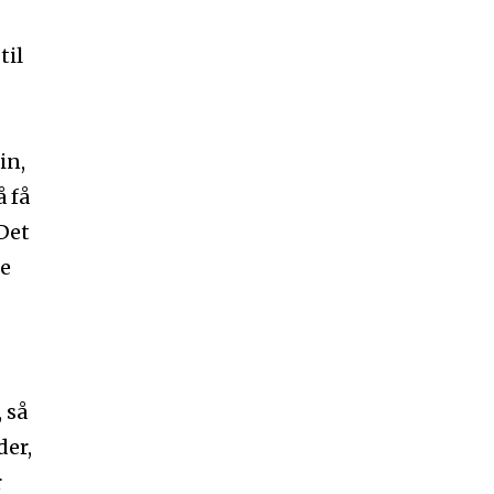
til
in,
 få
 Det
de
 så
der,
r