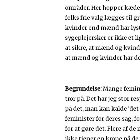
områder. Her hopper kæden 
folks frie valg lægges til g
kvinder end mænd har lyst 
sygeplejersker er ikke et 
at sikre, at mænd og kvind
at mænd og kvinder har de
Begrundelse:
Mange feminis
tror på. Det har jeg stor re
på det, man kan kalde ‘det
feminister for deres sag, f
for at gøre det. Flere af d
ikke tjener en krone på d