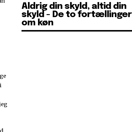
an
Aldrig din skyld, altid din
skyld - De to fortællinger
om køn
ige
i
jeg
ed