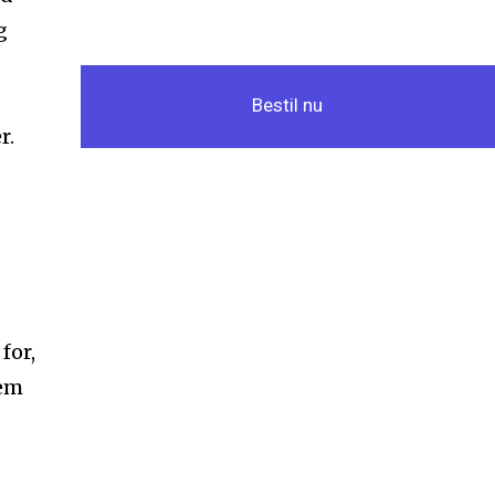
g
Bestil nu
r.
for,
dem