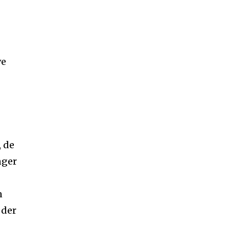
ve
 de
nger
n
 der