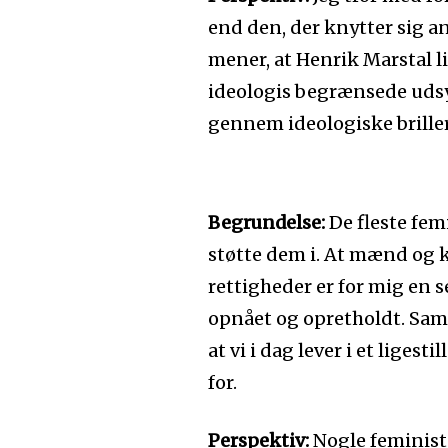
end den, der knytter sig an 
mener, at Henrik Marstal l
ideologis begrænsede udsyn
gennem ideologiske briller,
Begrundelse:
De fleste femi
støtte dem i. At mænd og 
rettigheder er for mig en s
opnået og opretholdt. Samti
at vi i dag lever i et liges
for.
Perspektiv:
Nogle feministe