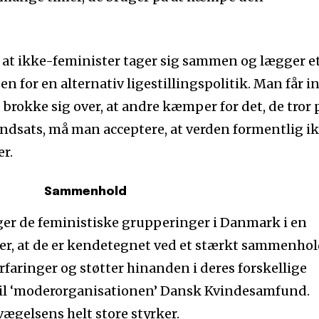
, at ikke-feminister tager sig sammen og lægger e
n for en alternativ ligestillingspolitik. Man får i
g brokke sig over, at andre kæmper for det, de tror 
indsats, må man acceptere, at verden formentlig i
r.
Sammenhold
er de feministiske grupperinger i Danmark i en
ver, at de er kendetegnet ved et stærkt sammenhol
rfaringer og støtter hinanden i deres forskellige
 til ‘moderorganisationen’ Dansk Kvindesamfund.
ægelsens helt store styrker.