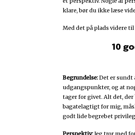
et perspektiv. Nogle af per
klare, bør du ikke læse vide
Med det på plads videre ti
10 go
Begrundelse:
Det er sundt a
udgangspunkter, og at noget
tager for givet. Alt det, de
bagatelagtigt for mig, mås
godt lide begrebet privile
Perspektiv:
Jeg tror med f