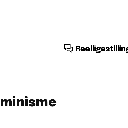
7. august, 2026
Reelligestillin
eminisme