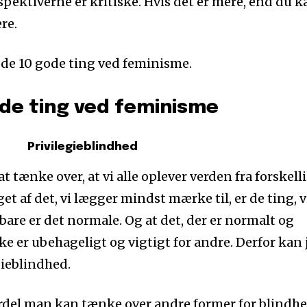
spektiverne er kritiske. Hvis det er mere, end du k
re.
l de 10 gode ting ved feminisme.
de ting ved feminisme
Privilegieblindhed
t tænke over, at vi alle oplever verden fra forskell
 af det, vi lægger mindst mærke til, er de ting, v
r bare er det normale. Og at det, der er normalt og
ke er ubehageligt og vigtigt for andre. Derfor kan 
gieblindhed.
ordel man kan tænke over andre former for blindh