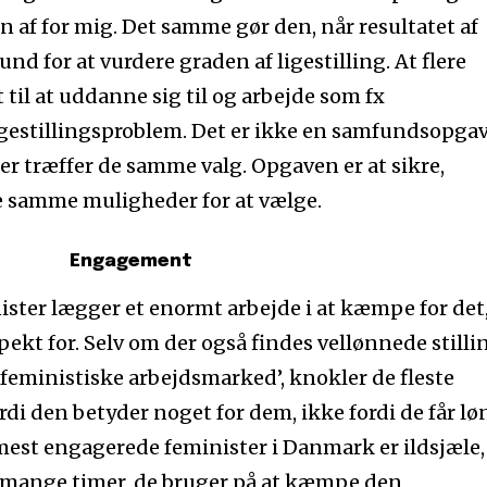
af for mig. Det samme gør den, når resultatet af
rund for at vurdere graden af ligestilling. At flere
til at uddanne sig til og arbejde som fx
ligestillingsproblem. Det er ikke en samfundsopga
er træffer de samme valg. Opgaven er at sikre,
 samme muligheder for at vælge.
Engagement
ter lægger et enormt arbejde i at kæmpe for det,
spekt for. Selv om der også findes vellønnede stilli
 feministiske arbejdsmarked’, knokler de fleste
ordi den betyder noget for dem, ikke fordi de får lø
e mest engagerede feminister i Danmark er ildsjæle,
e mange timer, de bruger på at kæmpe den