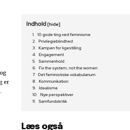
Indhold
[hide]
10 gode ting ved feminisme
Privilegieblindhed
Kampen for ligestilling
Engagement
Sammenhold
Fix the system, not the women
 og
Det feministiske vokabularium
g er
Kommunikation
Idealisme
.
Nye perspektiver
Samfundskritik
Læs også