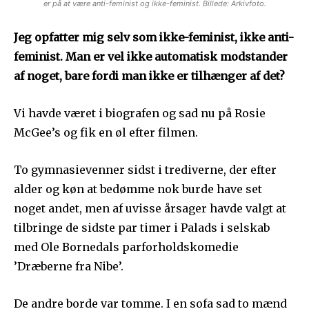
er på at være anti-feminist og ikke-feminist. Billede: Arkivfoto.
Jeg opfatter mig selv som ikke-feminist, ikke anti-
feminist. Man er vel ikke automatisk modstander
af noget, bare fordi man ikke er tilhænger af det?
Vi havde været i biografen og sad nu på Rosie
McGee’s og fik en øl efter filmen.
To gymnasievenner sidst i trediverne, der efter
alder og køn at bedømme nok burde have set
noget andet, men af uvisse årsager havde valgt at
tilbringe de sidste par timer i Palads i selskab
med Ole Bornedals parforholdskomedie
’Dræberne fra Nibe’.
De andre borde var tomme. I en sofa sad to mænd