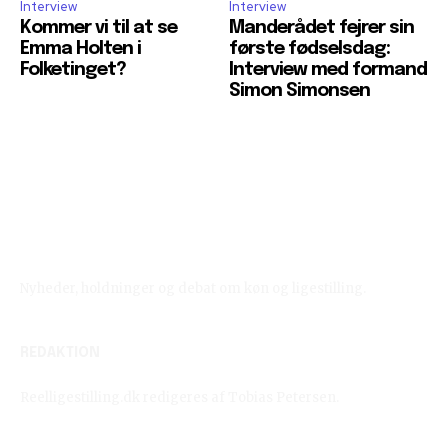
Interview
Interview
Kommer vi til at se
Manderådet fejrer sin
Emma Holten i
første fødselsdag:
Folketinget?
Interview med formand
Simon Simonsen
Reelligestilling.dk
Nyheder, holdninger og debat om køn og ligestilling.
REDAKTION
Reelligestilling.dk redigeres af Tobias Petersen.