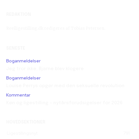
REDAKTION
Reelligestilling.dk redigeres af Tobias Petersen.
SENESTE
Boganmeldelser
Jeg tror ikke, Bjarne blev klogere
Boganmeldelser
Louise Perrys opgør med den seksuelle revolution
Kommentar
Køn og ligestilling – nytårsforudsigelser for 2026
HOVEDSEKTIONER
Ligestillingsnyt
791