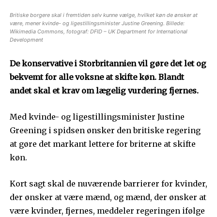
Britiske borgere skal i fremtiden selv kunne vælge, hvilket køn de ønsker at
være, mener kvinde- og ligestillingsminister Justine Greening. Billede:
Wikimedia Commons, fotograf: DFID – UK Department for International
Development
De konservative i Storbritannien vil gøre det let og
bekvemt for alle voksne at skifte køn. Blandt
andet skal et krav om lægelig vurdering fjernes.
Med kvinde- og ligestillingsminister Justine
Greening i spidsen ønsker den britiske regering
at gøre det markant lettere for briterne at skifte
køn.
Kort sagt skal de nuværende barrierer for kvinder,
der ønsker at være mænd, og mænd, der ønsker at
være kvinder, fjernes, meddeler regeringen ifølge