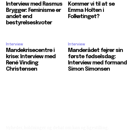
Interview med Rasmus
Kommer vi til at se
Brygger: Feminisme er
Emma Holten i
andet end
Folketinget?
bestyrelseskvoter
Interview
Interview
Mandekrisecentre i
Manderådet fejrer sin
krise: Interview med
første fødselsdag:
René Vinding
Interview med formand
Christensen
Simon Simonsen
Reelligestilling.dk
Nyheder, holdninger og debat om køn og ligestilling.