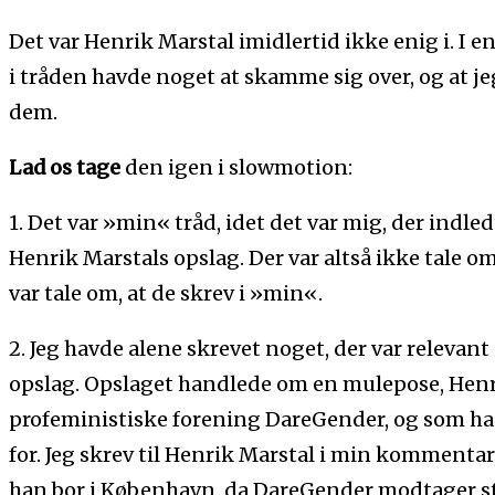
Det var Henrik Marstal imidlertid ikke enig i. I 
i tråden havde noget at skamme sig over, og at j
dem.
Lad os tage
den igen i slowmotion:
1. Det var »min« tråd, idet det var mig, der ind
Henrik Marstals opslag. Der var altså ikke tale om,
var tale om, at de skrev i »min«.
2. Jeg havde alene skrevet noget, der var relevant 
opslag. Opslaget handlede om en mulepose, Henri
profeministiske forening DareGender, og som ha
for. Jeg skrev til Henrik Marstal i min kommentar,
han bor i København, da DareGender modtager 