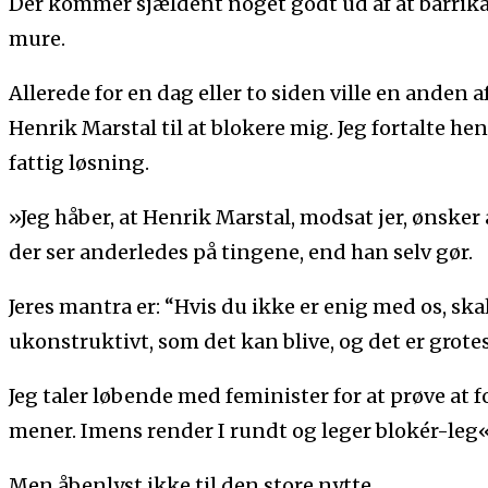
Der kommer sjældent noget godt ud af at barrik
mure.
Allerede for en dag eller to siden ville en anden 
Henrik Marstal til at blokere mig. Jeg fortalte hen
fattig løsning.
»Jeg håber, at Henrik Marstal, modsat jer, ønsker
der ser anderledes på tingene, end han selv gør.
Jeres mantra er: “Hvis du ikke er enig med os, skal 
ukonstruktivt, som det kan blive, og det er grotes
Jeg taler løbende med feminister for at prøve at f
mener. Imens render I rundt og leger blokér-leg«,
Men åbenlyst ikke til den store nytte.