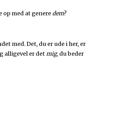
e op med at genere
dem
?
et med. Det, du er ude i her, er
og alligevel er det
mig
, du beder