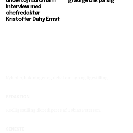
undertøj i Euroman?
grådige blik på sig
Interview med
chefredaktør
Kristoffer Dahy Ernst
Reelligestilling.dk
Nyheder, holdninger og debat om køn og ligestilling.
REDAKTION
Reelligestilling.dk redigeres af Tobias Petersen.
SENESTE