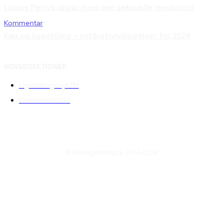
Louise Perrys opgør med den seksuelle revolution
Kommentar
Køn og ligestilling – nytårsforudsigelser for 2026
HOVEDSEKTIONER
Ligestillingsnyt
791
Kommentar
297
© Reelligestilling.dk 2014-2024