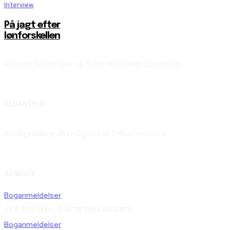
Interview
På jagt efter
lønforskellen
Nyheder, holdninger og debat om køn og ligestilling.
REDAKTION
Reelligestilling.dk redigeres af Tobias Petersen.
SENESTE
Boganmeldelser
Jeg tror ikke, Bjarne blev klogere
Boganmeldelser