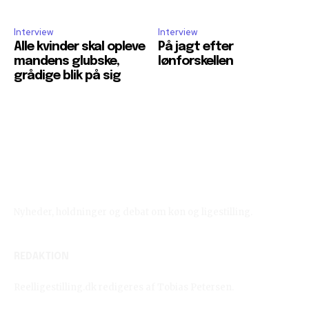
Interview
Interview
Alle kvinder skal opleve
På jagt efter
mandens glubske,
lønforskellen
grådige blik på sig
Reelligestilling.dk
Nyheder, holdninger og debat om køn og ligestilling.
REDAKTION
Reelligestilling.dk redigeres af Tobias Petersen.