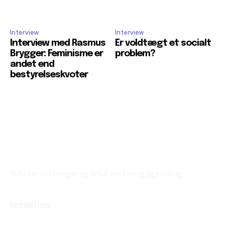
Interview
Interview
Interview med Rasmus
Er voldtægt et socialt
Brygger: Feminisme er
problem?
andet end
bestyrelseskvoter
Reelligestilling.dk
Nyheder, holdninger og debat om køn og ligestilling.
REDAKTION