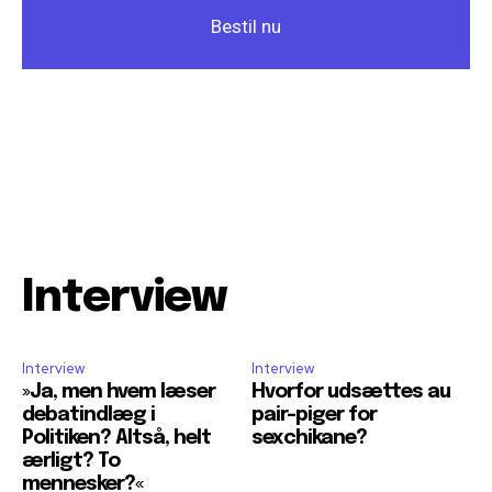
Bestil nu
Interview
Interview
Interview
»Ja, men hvem læser
Hvorfor udsættes au
debatindlæg i
pair-piger for
Politiken? Altså, helt
sexchikane?
ærligt? To
mennesker?«