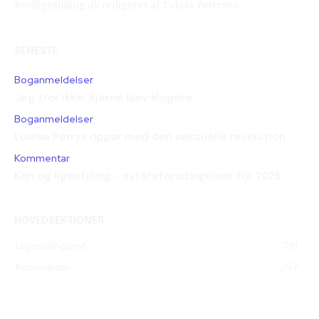
Reelligestilling.dk redigeres af Tobias Petersen.
SENESTE
Boganmeldelser
Jeg tror ikke, Bjarne blev klogere
Boganmeldelser
Louise Perrys opgør med den seksuelle revolution
Kommentar
Køn og ligestilling – nytårsforudsigelser for 2026
HOVEDSEKTIONER
Ligestillingsnyt
791
Kommentar
297