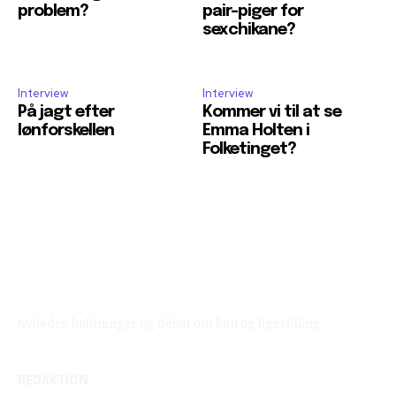
problem?
pair-piger for
sexchikane?
Interview
Interview
På jagt efter
Kommer vi til at se
lønforskellen
Emma Holten i
Folketinget?
Reelligestilling.dk
Nyheder, holdninger og debat om køn og ligestilling.
REDAKTION