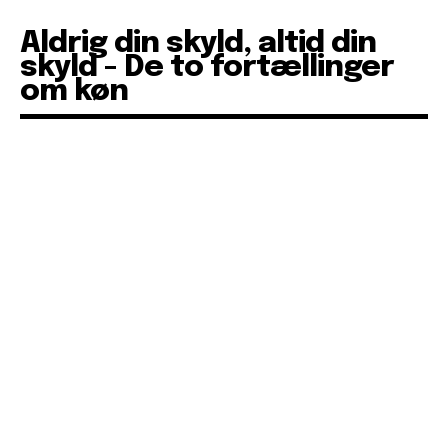
Aldrig din skyld, altid din
skyld - De to fortællinger
om køn