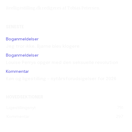
Reelligestilling.dk redigeres af Tobias Petersen.
SENESTE
Boganmeldelser
Jeg tror ikke, Bjarne blev klogere
Boganmeldelser
Louise Perrys opgør med den seksuelle revolution
Kommentar
Køn og ligestilling – nytårsforudsigelser for 2026
HOVEDSEKTIONER
Ligestillingsnyt
791
Kommentar
297