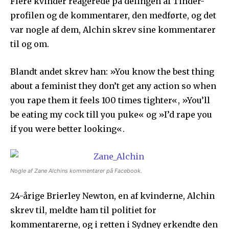
Flere kvinder reagerede på delingen af Tinder-
profilen og de kommentarer, den medførte, og det
var nogle af dem, Alchin skrev sine kommentarer
til og om.
Blandt andet skrev han: »You know the best thing
about a feminist they don’t get any action so when
you rape them it feels 100 times tighter«, »You’ll
be eating my cock till you puke« og »I’d rape you
if you were better looking«.
Nogle af Zane Alchins kommentarer på Facebook.
24-årige Brierley Newton, en af kvinderne, Alchin
skrev til, meldte ham til politiet for
kommentarerne, og i retten i Sydney erkendte den