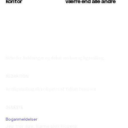
kontor
værre end alle andre
Reelligestilling.dk
Nyheder, holdninger og debat om køn og ligestilling.
REDAKTION
Reelligestilling.dk redigeres af Tobias Petersen.
SENESTE
Boganmeldelser
Jeg tror ikke, Bjarne blev klogere