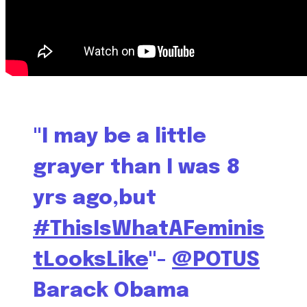
"I may be a little
grayer than I was 8
yrs ago,but
#ThisIsWhatAFeminis
tLooksLike
"-
@POTUS
Barack Obama