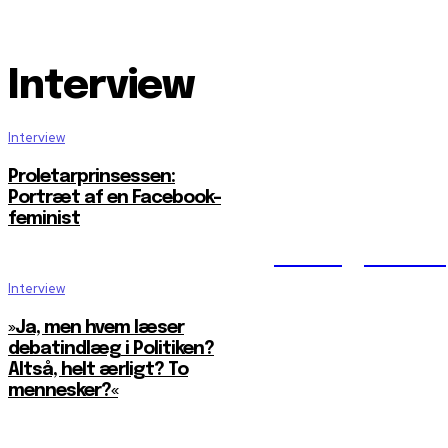
Interview
Interview
Proletarprinsessen:
Portræt af en Facebook-
feminist
Reelligestilli
Interview
»Ja, men hvem læser
debatindlæg i Politiken?
Altså, helt ærligt? To
mennesker?«