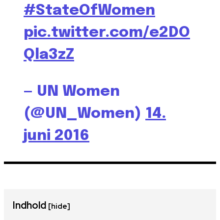
#StateOfWomen
pic.twitter.com/e2DO
Qla3zZ
— UN Women
(@UN_Women)
14.
juni 2016
Indhold
[hide]