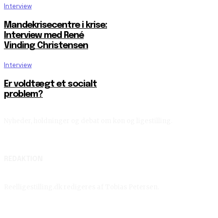
Interview
Mandekrisecentre i krise:
Interview med René
Vinding Christensen
Interview
Er voldtægt et socialt
problem?
Nyheder, holdninger og debat om køn og ligestilling.
REDAKTION
Reelligestilling.dk redigeres af Tobias Petersen.