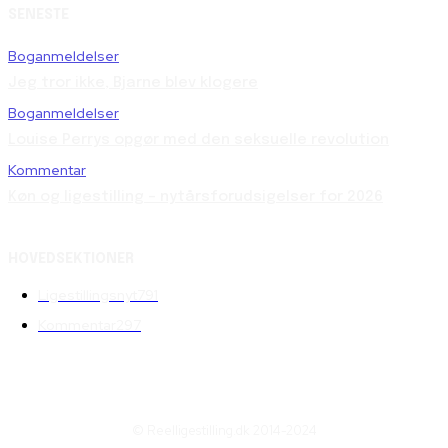
SENESTE
Boganmeldelser
Jeg tror ikke, Bjarne blev klogere
Boganmeldelser
Louise Perrys opgør med den seksuelle revolution
Kommentar
Køn og ligestilling – nytårsforudsigelser for 2026
HOVEDSEKTIONER
Ligestillingsnyt
791
Kommentar
297
© Reelligestilling.dk 2014-2024