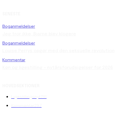
SENESTE
Boganmeldelser
Jeg tror ikke, Bjarne blev klogere
Boganmeldelser
Louise Perrys opgør med den seksuelle revolution
Kommentar
Køn og ligestilling – nytårsforudsigelser for 2026
HOVEDSEKTIONER
Ligestillingsnyt
791
Kommentar
297