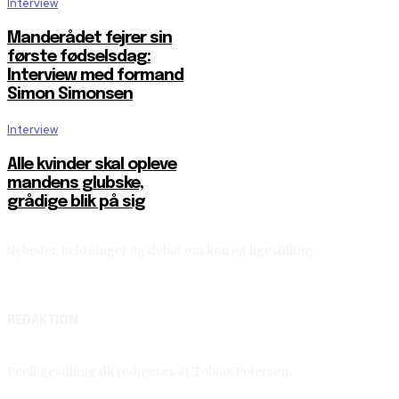
Interview
Manderådet fejrer sin
første fødselsdag:
Interview med formand
Simon Simonsen
Interview
Alle kvinder skal opleve
mandens glubske,
grådige blik på sig
Nyheder, holdninger og debat om køn og ligestilling.
REDAKTION
Reelligestilling.dk redigeres af Tobias Petersen.