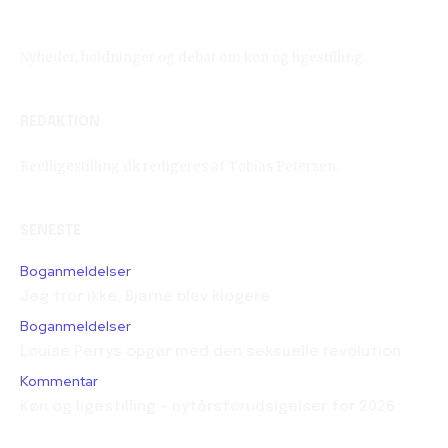
Reelligestilling.dk
Nyheder, holdninger og debat om køn og ligestilling.
REDAKTION
Reelligestilling.dk redigeres af Tobias Petersen.
SENESTE
Boganmeldelser
Jeg tror ikke, Bjarne blev klogere
Boganmeldelser
Louise Perrys opgør med den seksuelle revolution
Kommentar
Køn og ligestilling – nytårsforudsigelser for 2026