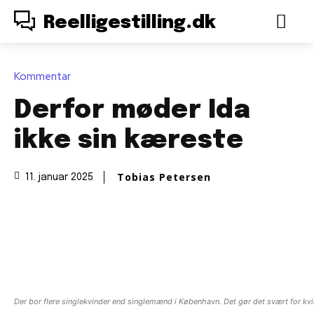
Reelligestilling.dk
Kommentar
Derfor møder Ida
ikke sin kæreste
Tobias Petersen
11. januar 2025
Der bor flere singlekvinder end singlemænd i København. Det gør det svært for kvi