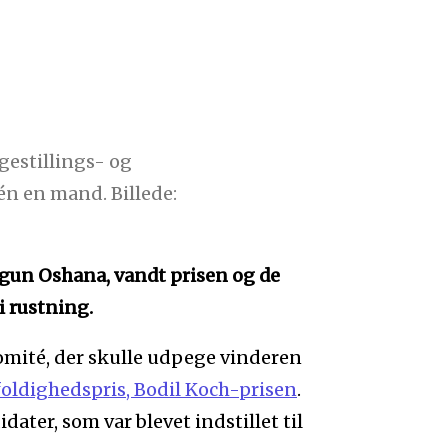
gestillings- og
én en mand. Billede:
argun Oshana, vandt prisen og de
i rustning.
omité, der skulle udpege vinderen
foldighedspris, Bodil Koch-prisen
.
ater, som var blevet indstillet til