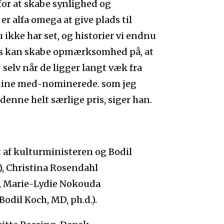
for at skabe synlighed og
r alfa omega at give plads til
ikke har set, og historier vi endnu
pris kan skabe opmærksomhed på, at
 selv når de ligger langt væk fra
t mine med-nominerede. som jeg
denne helt særlige pris, siger han.
t af kulturministeren og Bodil
), Christina Rosendahl
r), Marie-Lydie Nokouda
odil Koch, MD, ph.d.).