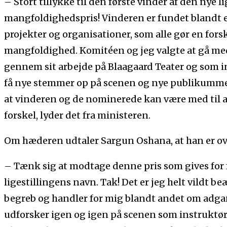
– Stort tillykke til den første vinder af den nye l
mangfoldighedspris! Vinderen er fundet blandt et 
projekter og organisationer, som alle gør en forske
mangfoldighed. Komitéen og jeg valgte at gå me
gennem sit arbejde på Blaagaard Teater og som in
få nye stemmer op på scenen og nye publikummer
at vinderen og de nominerede kan være med til at
forskel, lyder det fra ministeren.
Om hæderen udtaler Sargun Oshana, at han er ov
– Tænk sig at modtage denne pris som gives for 
ligestillingens navn. Tak! Det er jeg helt vildt beæ
begreb og handler for mig blandt andet om adga
udforsker igen og igen på scenen som instrukt