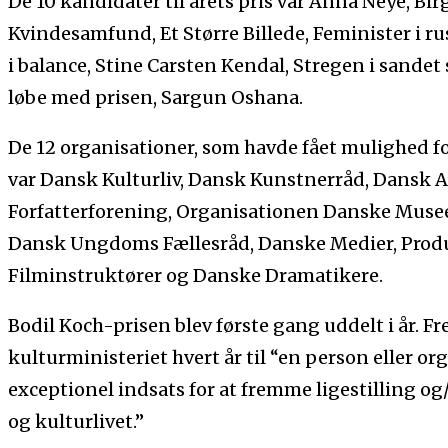
De 10 kandidater til årets pris var Anna Neye, Bi
Kvindesamfund, Et Større Billede, Feminister i 
i balance, Stine Carsten Kendal, Stregen i sande
løbe med prisen, Sargun Oshana.
De 12 organisationer, som havde fået mulighed fo
var Dansk Kulturliv, Dansk Kunstnerråd, Dansk A
Forfatterforening, Organisationen Danske Muse
Dansk Ungdoms Fællesråd, Danske Medier, Prod
Filminstruktører og Danske Dramatikere.
Bodil Koch-prisen blev første gang uddelt i år. F
kulturministeriet hvert år til “en person eller or
exceptionel indsats for at fremme ligestilling og/
og kulturlivet.”