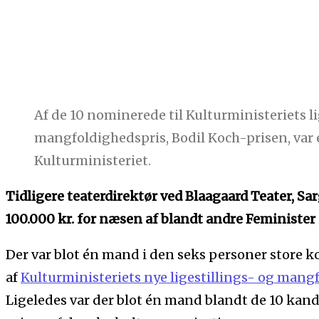
Af de 10 nominerede til Kulturministeriets li
mangfoldighedspris, Bodil Koch-prisen, var 
Kulturministeriet.
Tidligere teaterdirektør ved Blaagaard Teater, S
100.000 kr. for næsen af blandt andre Feminister 
Der var blot én mand i den seks personer store k
af
Kulturministeriets nye ligestillings- og mang
Ligeledes var der blot én mand blandt de 10 kandid