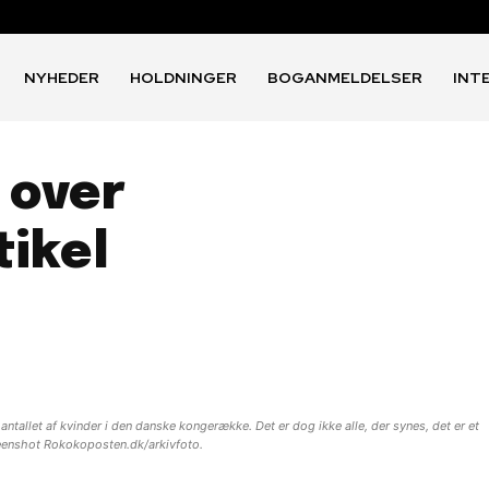
NYHEDER
HOLDNINGER
BOGANMELDELSER
INT
 over
ikel
tallet af kvinder i den danske kongerække. Det er dog ikke alle, der synes, det er et
reenshot Rokokoposten.dk/arkivfoto.