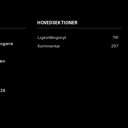
HOVEDSEKTIONER
Ligestillingsnyt
791
klogere
Kommentar
297
den
026