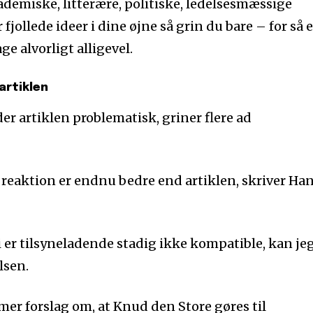
ademiske, litterære, politiske, ledelsesmæssige
 fjollede ideer i dine øjne så grin du bare – for så e
e alvorligt alligevel.
artiklen
er artiklen problematisk, griner flere ad
 reaktion er endnu bedre end artiklen, skriver Ha
i er tilsyneladende stadig ikke kompatible, kan je
lsen.
mer forslag om, at Knud den Store gøres til