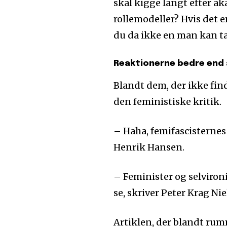
skal kigge langt efter ak
rollemodeller? Hvis det er
du da ikke en man kan tag
Reaktionerne bedre end 
Blandt dem, der ikke find
den feministiske kritik.
– Haha, femifascisternes
Henrik Hansen.
– Feminister og selviron
se, skriver Peter Krag Nie
Artiklen, der blandt rum