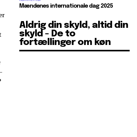
Mændenes internationale dag 2025
er
Aldrig din skyld, altid din
skyld - De to
t
fortællinger om køn
e
y-
?
g