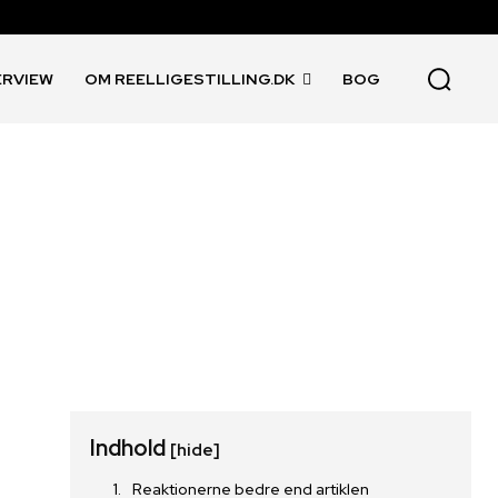
ERVIEW
OM REELLIGESTILLING.DK
BOG
Indhold
[hide]
Reaktionerne bedre end artiklen