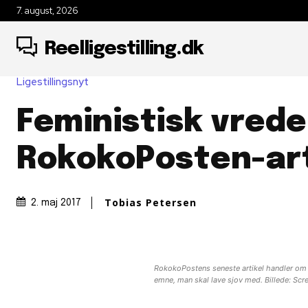
7. august, 2026
Reelligestilling.dk
Ligestillingsnyt
Feministisk vrede
RokokoPosten-art
Tobias Petersen
2. maj 2017
RokokoPostens seneste artikel handler om an
emne, man skal lave sjov med. Billede: Sc