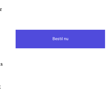
r
Bestil nu
ns
g