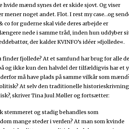
e hvide mænd synes det er skide sjovt. Og viser
r mener noget andet. Flot. I rest my case…og send
& co for guderne skal vide deres arbejde er
 længere nede i samme tråd, inden hun uddyber si
ddebattør, der kalder KVINFO’s idéer »fjollede«.
u finder fjollede? At et samfund har brug for alle d
å og ikke kun den halvdel der tilfældigvis har et 
 derfor må have plads på samme vilkår som mænd
olitisk? At selv den traditionelle historieskrivnin
isk?, skriver Tina Juul Møller og fortsætter:
fik stemmeret og stadig behandles som
dom mange steder i verden? At man som kvinde