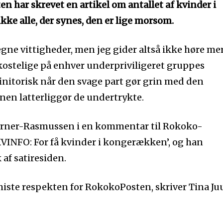
n har skrevet en artikel om antallet af kvinder i
kke alle, der synes, den er lige morsom.
 egne vittigheder, men jeg gider altså ikke høre me
 kostelige på enhver underpriviligeret gruppes
finitorisk når den svage part gør grin med den
nen latterliggør de undertrykte.
arner-Rasmussen i en kommentar til Rokoko-
‘KVINFO: For få kvinder i kongerækken’, og han
k af satiresiden.
t miste respekten for RokokoPosten, skriver Tina Ju