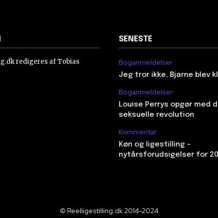
N
SENESTE
ing.dk redigeres af Tobias
Boganmeldelser
Jeg tror ikke, Bjarne blev 
Boganmeldelser
Louise Perrys opgør med 
seksuelle revolution
Kommentar
Køn og ligestilling –
nytårsforudsigelser for 2
© Reelligestilling.dk 2014-2024