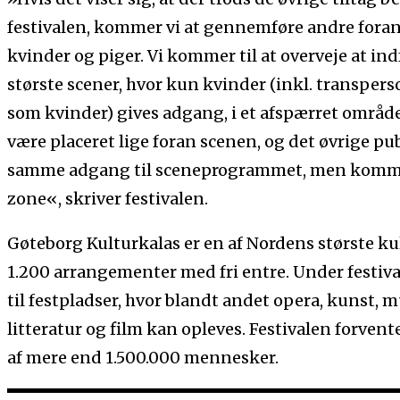
festivalen, kommer vi at gennemføre andre foran
kvinder og piger. Vi kommer til at overveje at in
største scener, hvor kun kvinder (inkl. transperso
som kvinder) gives adgang, i et afspærret område
være placeret lige foran scenen, og det øvrige p
samme adgang til sceneprogrammet, men kommer 
zone«, skriver festivalen.
Gøteborg Kulturkalas er en af Nordens største kul
1.200 arrangementer med fri entre. Under festiv
til festpladser, hvor blandt andet opera, kunst, m
litteratur og film kan opleves. Festivalen forvent
af mere end 1.500.000 mennesker.