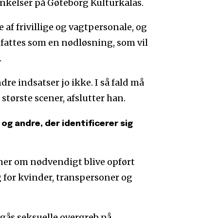
nkelser på Gøteborg Kulturkalas.
af frivillige og vagtpersonale, og
pfattes som en nødløsning, som vil
.
re indsatser jo ikke. I så fald må
 største scener, afslutter han.
g andre, der identificerer sig
ner om nødvendigt blive opført
 for kvinder, transpersoner og
begås seksuelle overgreb på