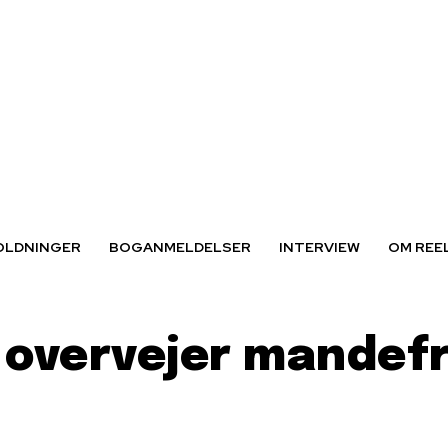
OLDNINGER
BOGANMELDELSER
INTERVIEW
OM REE
overvejer mandefri