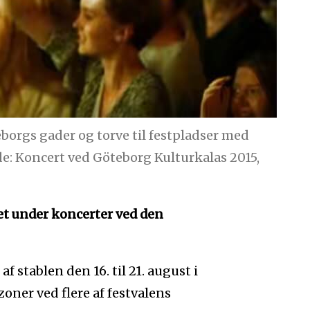
rgs gader og torve til festpladser med
de: Koncert ved Göteborg Kulturkalas 2015,
tet under koncerter ved den
f stablen den 16. til 21. august i
oner ved flere af festvalens