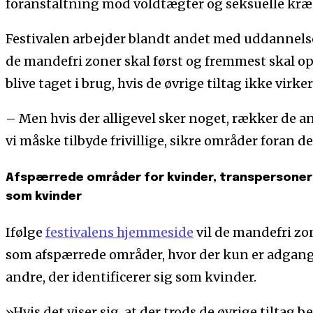
foranstaltning mod voldtægter og seksuelle kræ
Festivalen arbejder blandt andet med uddannelse 
de mandefri zoner skal først og fremmest skal o
blive taget i brug, hvis de øvrige tiltag ikke virker
– Men hvis der alligevel sker noget, rækker de and
vi måske tilbyde frivillige, sikre områder foran de
Afspærrede områder for kvinder, transpersoner o
som kvinder
Ifølge
festivalens hjemmeside
vil de mandefri zo
som afspærrede områder, hvor der kun er adgang
andre, der identificerer sig som kvinder.
»Hvis det viser sig, at der trods de øvrige tiltag 