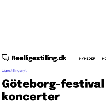
6. august, 2026
Reelligestilling.dk
NYHEDER
H
Ligestillingsnyt
Göteborg-festival 
koncerter